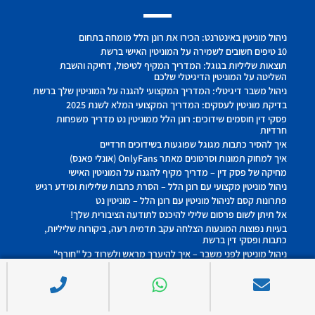
ניהול מוניטין באינטרנט: הכירו את רונן הלל מומחה בתחום
10 טיפים חשובים לשמירה על המוניטין האישי ברשת
תוצאות שליליות בגוגל: המדריך המקיף לטיפול, דחיקה והשבת
השליטה על המוניטין הדיגיטלי שלכם
ניהול משבר דיגיטלי: המדריך המקצועי להגנה על המוניטין שלך ברשת
בדיקת מוניטין לעסקים: המדריך המקצועי המלא לשנת 2025
פסקי דין חוסמים שידוכים: רונן הלל ממוניטין נט מדריך משפחות
חרדיות
איך להסיר כתבות מגוגל שפוגעות בשידוכים חרדיים
איך למחוק תמונות וסרטונים מאתר OnlyFans (אונלי פאנס)
מחיקה של פסק דין – מדריך מקיף להגנה על המוניטין האישי
ניהול מוניטין מקצועי עם רונן הלל – הסרת כתבות שליליות ומידע רגיש
פתרונות קסם לניהול מוניטין עם רונן הלל – מוניטין נט
אל תיתן לשום פרסום שלילי להיכנס לתודעה הציבורית שלך!
בעיות נפוצות המונעות הצלחה עקב תדמית רעה, ביקורות שליליות,
כתבות ופסקי דין ברשת
ניהול מוניטין לפני משבר – איך להיערך מראש ולשרוד כל "חורף"
בעסקים | רונן הלל
ניהול מוניטין? כך ננקה לך את התוצאות השליליות
ניהול מוניטין ברשת – איך זה מחובר ל־5 התחומים הכי חשובים בחיים |
רונן הלל