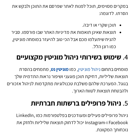
במקרים מסוימים, תוכל לפנות לאתר שפרסם את התוכן ולבקש את
הסרתו. לדוגמה:
תוכן שקרי או דיבה.
תוצאות שאינן תואמות את מדיניות האתר שבו פורסמו. סביר
להניח שיתעלמו מכם אבל הכי טוב להיעזר במומחה מוניטין,
כמו רונן הלל.
4.
שימוש בשירותי ניהול מוניטין מקצועיים
מומחים בתחום
ניהול מוניטין
, כמו
מוניטין נט
, מתמחים בהסרת
תוצאות שליליות, דחיקת תוכן פוגעני ושיפור נראות התדמית שלך
בגוגל. המערכת שלהם משלבת טכנולוגיות מתקדמות לניהול אזכורים
ולהבטחת תוצאות לטווח הארוך.
5.
ניהול פרופילים ברשתות חברתיות
ניהול פרופילים פעילים ומעודכנים בפלטפורמות כמו LinkedIn,
Facebook ו-Instagram יכול לדחוק תוצאות שליליות ולחזק את
נוכחותך המקוונת.