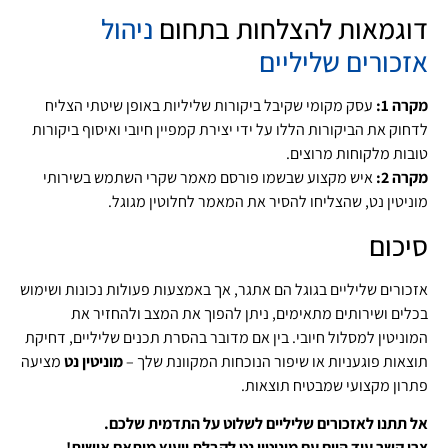
דוגמאות להצלחות בתחום
ניהול
אזכורים שליליים
מקרה 1:
עסק מקומי שקיבל ביקורות שליליות באופן שיטתי הצליח
לדחוק את הביקורות הללו על ידי יצירת קמפיין חיובי ואיסוף ביקורות
טובות מלקוחות מרוצים.
מקרה 2:
איש מקצוע שבשמו פורסם מאמר שקרי השתמש בשירותי
מוניטין נט, שהצליחו להסיר את המאמר לחלוטין מגוגל.
סיכום
אזכורים שליליים בגוגל הם אתגר, אך באמצעות פעולות נכונות ושימוש
בכלים ושירותים מתאימים, ניתן להפוך את המצב ולהחזיר את
המוניטין למסלול חיובי. בין אם מדובר בהסרת תכנים שליליים, דחיקת
תוצאות פוגעניות או שיפור הנוכחות המקוונת שלך –
מוניטין נט
מציעה
פתרון מקצועי שמבטיח תוצאות.
אל תתנו לאזכורים שליליים לשלוט על התדמית שלכם.
צרו קשר עוד היום עם מוניטין נט לקבלת ייעוץ מותאם אישית!