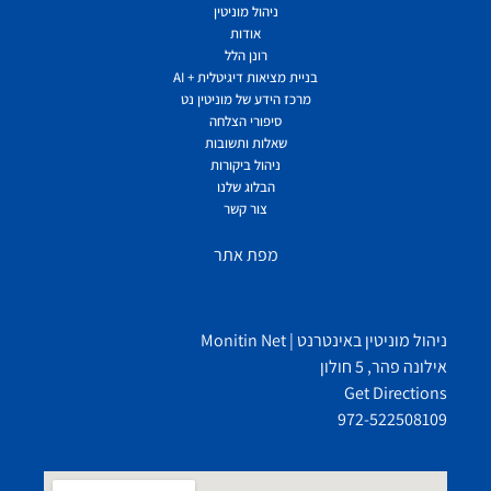
ניהול מוניטין
אודות
רונן הלל
בניית מציאות דיגיטלית + AI
מרכז הידע של מוניטין נט
סיפורי הצלחה
שאלות ותשובות
ניהול ביקורות
הבלוג שלנו
צור קשר
מפת אתר
ניהול מוניטין באינטרנט | Monitin Net
אילונה פהר, 5 חולון
Get Directions
972-522508109