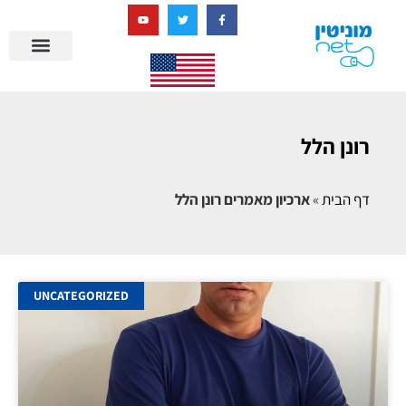
בניית מציאות דיגיטלית + AI
מרכז הידע של מוניטין נט
הבלוג שלנו
ניהול מוניטין
סיפורי הצלחה
ניהול ביקורות
שאלות ותשובות
רונן הלל
דף הבית
»
ארכיון מאמרים רונן הלל
UNCATEGORIZED