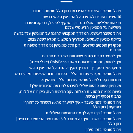
ניהול מוניטין באינטרנט: הכירו את רונן הלל מומחה בתחום
10 טיפים חשובים לשמירה על המוניטין האישי ברשת
תוצאות שליליות בגוגל: המדריך המקיף לטיפול, דחיקה והשבת
השליטה על המוניטין הדיגיטלי שלכם
ניהול משבר דיגיטלי: המדריך המקצועי להגנה על המוניטין שלך ברשת
בדיקת מוניטין לעסקים: המדריך המקצועי המלא לשנת 2025
פסקי דין חוסמים שידוכים: רונן הלל ממוניטין נט מדריך משפחות
חרדיות
איך להסיר כתבות מגוגל שפוגעות בשידוכים חרדיים
איך למחוק תמונות וסרטונים מאתר OnlyFans (אונלי פאנס)
מחיקה של פסק דין – מדריך מקיף להגנה על המוניטין האישי
ניהול מוניטין מקצועי עם רונן הלל – הסרת כתבות שליליות ומידע רגיש
פתרונות קסם לניהול מוניטין עם רונן הלל – מוניטין נט
אל תיתן לשום פרסום שלילי להיכנס לתודעה הציבורית שלך!
בעיות נפוצות המונעות הצלחה עקב תדמית רעה, ביקורות שליליות,
כתבות ופסקי דין ברשת
ניהול מוניטין לפני משבר – איך להיערך מראש ולשרוד כל "חורף"
בעסקים | רונן הלל
ניהול מוניטין? כך ננקה לך את התוצאות השליליות
ניהול מוניטין ברשת – איך זה מחובר ל־5 התחומים הכי חשובים בחיים |
רונן הלל
ניהול מוניטין בזמן מיתון