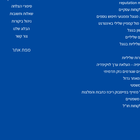
reputation
סיפורי הצלחה
לקוחות עסקיים
שאלות ותשובות
גוגל וממנועי חיפוש נוספים
ניהול ביקורות
ול קמפיין שלילי באינטרנט
הבלוג שלנו
ן בגוגל
צור קשר
 שליליים
ליליות בגוגל
מפת אתר
ות שליליות
יפיה – העלאת ערך לויקיפדיה
ם שגורמים נזק תדמיתי
מאתר גדול
משפטי
מזוייף בפייסבוק ריכוז כתבות והמלצות
משפטיים
לקוחות חו"ל