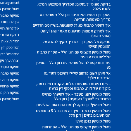
 management
בדיקת מוניטין לעסקים: המדריך המקצועי המלא
לשנת 2025
ניהול מוניטין 
פסקי דין חוסמים שידוכים: רונן הלל ממוניטין נט
מחיקת כתבות מ
מדריך משפחות חרדיות
איך להתמודד מ
איך להסיר כתבות מגוגל שפוגעות בשידוכים חרדיים
איך להיות ראשו
איך למחוק תמונות וסרטונים מאתר OnlyFans
דחיקת אזכורים
(אונלי פאנס)
הסיר תוצאות ש
מחיקה של פסק דין – מדריך מקיף להגנה על
המוניטין האישי
הסר פסקי דין
ניהול מוניטין מקצועי עם רונן הלל – הסרת כתבות
הסרה של ביקור
שליליות ומידע רגיש
יצירת ערך ויק
פתרונות קסם לניהול מוניטין עם רונן הלל – מוניטין
מחיקת טוקבקי
נט
אל תיתן לשום פרסום שלילי להיכנס לתודעה
מחיקת כתבה 
הציבורית שלך!
מחיקת מידע 
בעיות נפוצות המונעות הצלחה עקב תדמית רעה,
מחיקת פרופיל 
ביקורות שליליות, כתבות ופסקי דין ברשת
מחיקת תיקים 
ניהול מוניטין לפני משבר – איך להיערך מראש
ולשרוד כל "חורף" בעסקים | רונן הלל
ניהול מוניטין 
ניהול מוניטין? כך ננקה לך את התוצאות השליליות
ניהול מוניטין ברשת – איך זה מחובר ל־5 התחומים
הכי חשובים בחיים | רונן הלל
ניהול מוניטין בזמן מיתון
ניהול מוניטין מקצועי עם רונן הלל – הפתרונות