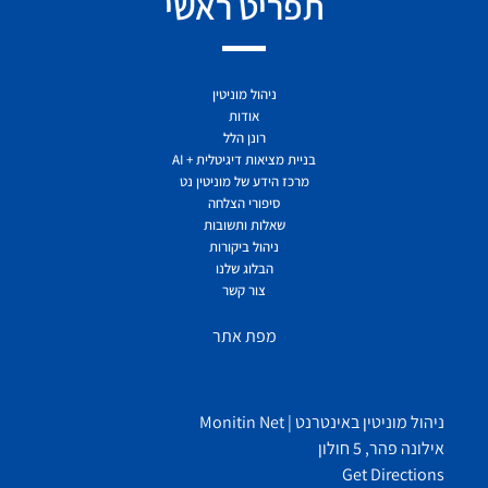
תפריט ראשי
ניהול מוניטין
אודות
רונן הלל
בניית מציאות דיגיטלית + AI
מרכז הידע של מוניטין נט
סיפורי הצלחה
שאלות ותשובות
ניהול ביקורות
הבלוג שלנו
צור קשר
מפת אתר
ניהול מוניטין באינטרנט | Monitin Net
אילונה פהר, 5 חולון
Get Directions