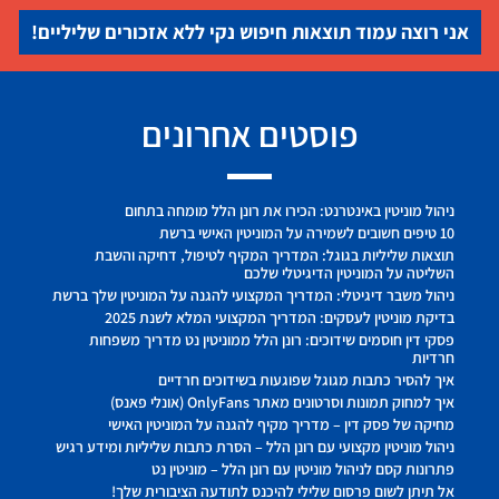
אני רוצה עמוד תוצאות חיפוש נקי ללא אזכורים שליליים!
פוסטים אחרונים
ניהול מוניטין באינטרנט: הכירו את רונן הלל מומחה בתחום
10 טיפים חשובים לשמירה על המוניטין האישי ברשת
תוצאות שליליות בגוגל: המדריך המקיף לטיפול, דחיקה והשבת
השליטה על המוניטין הדיגיטלי שלכם
ניהול משבר דיגיטלי: המדריך המקצועי להגנה על המוניטין שלך ברשת
בדיקת מוניטין לעסקים: המדריך המקצועי המלא לשנת 2025
פסקי דין חוסמים שידוכים: רונן הלל ממוניטין נט מדריך משפחות
חרדיות
איך להסיר כתבות מגוגל שפוגעות בשידוכים חרדיים
איך למחוק תמונות וסרטונים מאתר OnlyFans (אונלי פאנס)
מחיקה של פסק דין – מדריך מקיף להגנה על המוניטין האישי
ניהול מוניטין מקצועי עם רונן הלל – הסרת כתבות שליליות ומידע רגיש
פתרונות קסם לניהול מוניטין עם רונן הלל – מוניטין נט
אל תיתן לשום פרסום שלילי להיכנס לתודעה הציבורית שלך!