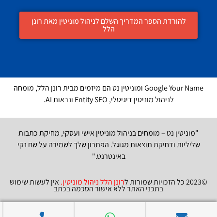
להורדת הספר המדריך השלם לניהול מוניטין מאת רונן
הלל
Google Your Name ומוניטין נט הם מיזמים מבית רונן הלל, מומחה
לניהול מוניטין דיגיטלי, Entity SEO ונראות AI.
"מוניטין נט – מומחים בניהול מוניטין אישי ועסקי, מחיקת כתבות
שליליות ודחיקת תוצאות מגוגל. הפתרון שלך לשמירה על שם נקי
באינטרנט."
©2023 כל הזכויות שמורות ל
רונן הלל ניהול מוניטין
.
אין לעשות שימוש
בתכני האתר ללא אישור הסכמה בכתב