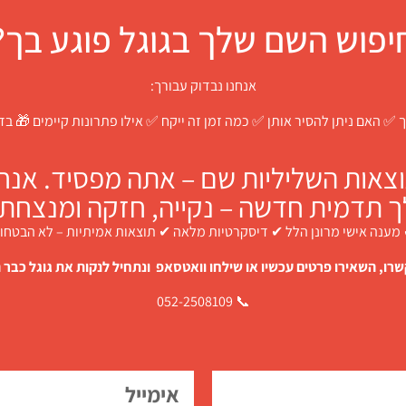
יפוש השם שלך בגוגל פוגע בך?
אנחנו נבדוק עבורך:
 ✅ האם ניתן להסיר אותן ✅ כמה זמן זה ייקח ✅ אילו פתרונות קיימים 🎁 ב
צאות השליליות שם – אתה מפסיד. אנחנו
ך תדמית חדשה – נקייה, חזקה ומנצחת.
מענה אישי מרונן הלל ✔ דיסקרטיות מלאה ✔ תוצאות אמיתיות – לא הבטחו
רו, השאירו פרטים עכשיו או שילחו וואטסאפ ונתחיל לנקות את גוגל כבר ה
📞 052-2508109