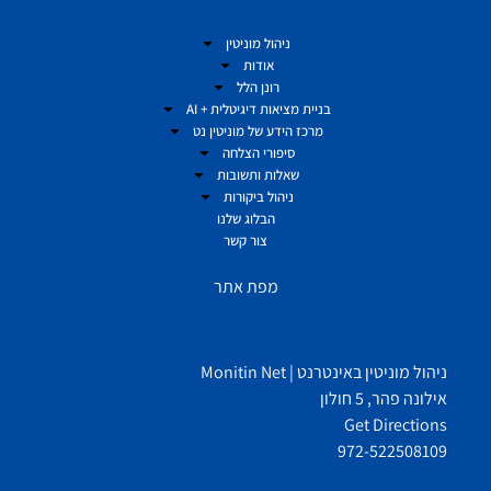
ניהול מוניטין
אודות
רונן הלל
בניית מציאות דיגיטלית + AI
מרכז הידע של מוניטין נט
סיפורי הצלחה
שאלות ותשובות
ניהול ביקורות
הבלוג שלנו
צור קשר
מפת אתר
ניהול מוניטין באינטרנט | Monitin Net
אילונה פהר, 5 חולון
Get Directions
972-522508109