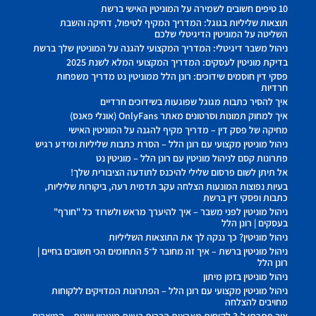
10 טיפים חשובים לשמירה על המוניטין האישי ברשת
תוצאות שליליות בגוגל: המדריך המקיף לטיפול, דחיקה והשבת
השליטה על המוניטין הדיגיטלי שלכם
ניהול משבר דיגיטלי: המדריך המקצועי להגנה על המוניטין שלך ברשת
בדיקת מוניטין לעסקים: המדריך המקצועי המלא לשנת 2025
פסקי דין חוסמים שידוכים: רונן הלל ממוניטין נט מדריך משפחות
חרדיות
איך להסיר כתבות מגוגל שפוגעות בשידוכים חרדיים
איך למחוק תמונות וסרטונים מאתר OnlyFans (אונלי פאנס)
מחיקה של פסק דין – מדריך מקיף להגנה על המוניטין האישי
ניהול מוניטין מקצועי עם רונן הלל – הסרת כתבות שליליות ומידע רגיש
פתרונות קסם לניהול מוניטין עם רונן הלל – מוניטין נט
אל תיתן לשום פרסום שלילי להיכנס לתודעה הציבורית שלך!
בעיות נפוצות המונעות הצלחה עקב תדמית רעה, ביקורות שליליות,
כתבות ופסקי דין ברשת
ניהול מוניטין לפני משבר – איך להיערך מראש ולשרוד כל "חורף"
בעסקים | רונן הלל
ניהול מוניטין? כך ננקה לך את התוצאות השליליות
ניהול מוניטין ברשת – איך זה מחובר ל־5 התחומים הכי חשובים בחיים |
רונן הלל
ניהול מוניטין בזמן מיתון
ניהול מוניטין מקצועי עם רונן הלל – הפתרונות המדויקים ללקוחות
מחויבים להצלחה
איך פתרתי ל-3 לקוחות מארצות הברית בעיות מוניטין שונות – המוצרים