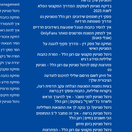
 management
בדיקת מוניטין לעסקים: המדריך המקצועי המלא
לשנת 2025
ניהול מוניטין 
פסקי דין חוסמים שידוכים: רונן הלל ממוניטין נט
מחיקת כתבות מ
מדריך משפחות חרדיות
איך להתמודד מ
איך להסיר כתבות מגוגל שפוגעות בשידוכים חרדיים
איך להיות ראשו
איך למחוק תמונות וסרטונים מאתר OnlyFans
דחיקת אזכורים
(אונלי פאנס)
הסיר תוצאות ש
מחיקה של פסק דין – מדריך מקיף להגנה על
המוניטין האישי
הסר פסקי דין
ניהול מוניטין מקצועי עם רונן הלל – הסרת כתבות
הסרה של ביקור
שליליות ומידע רגיש
יצירת ערך ויק
פתרונות קסם לניהול מוניטין עם רונן הלל – מוניטין
מחיקת טוקבקי
נט
אל תיתן לשום פרסום שלילי להיכנס לתודעה
מחיקת כתבה 
הציבורית שלך!
מחיקת מידע 
בעיות נפוצות המונעות הצלחה עקב תדמית רעה,
מחיקת פרופיל 
ביקורות שליליות, כתבות ופסקי דין ברשת
מחיקת תיקים 
ניהול מוניטין לפני משבר – איך להיערך מראש
ולשרוד כל "חורף" בעסקים | רונן הלל
ניהול מוניטין 
ניהול מוניטין? כך ננקה לך את התוצאות השליליות
ניהול מוניטין ברשת – איך זה מחובר ל־5 התחומים
הכי חשובים בחיים | רונן הלל
ניהול מוניטין בזמן מיתון
ניהול מוניטין מקצועי עם רונן הלל – הפתרונות