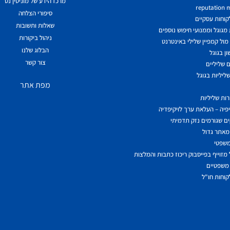
מרכז הידע של מוניטין נט
reputation
סיפורי הצלחה
לקוחות עסקיים
שאלות ותשובות
גוגל וממנועי חיפוש נוספים
ניהול ביקורות
ול קמפיין שלילי באינטרנט
הבלוג שלנו
ן בגוגל
צור קשר
 שליליים
ליליות בגוגל
מפת אתר
ות שליליות
יפיה – העלאת ערך לויקיפדיה
ם שגורמים נזק תדמיתי
מאתר גדול
משפטי
מזוייף בפייסבוק ריכוז כתבות והמלצות
משפטיים
לקוחות חו"ל