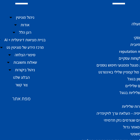
ניהול מוניטין
מעולה
אודות
רונן הלל
עסקי
בניית מציאות דיגיטלית + AI
יובית
מרכז הידע של מוניטין נט
reputation
סיפורי הצלחה
לקוחות עסקיים
שאלות ותשובות
גוגל וממנועי חיפוש נוספים
ניהול ביקורות
ול קמפיין שלילי באינטרנט
הבלוג שלנו
ן בגוגל
צור קשר
 שליליים
ליליות בגוגל
מפת אתר
ות שליליות
יפיה – העלאת ערך לויקיפדיה
ם שגורמים נזק תדמיתי
מאתר גדול
משפטי