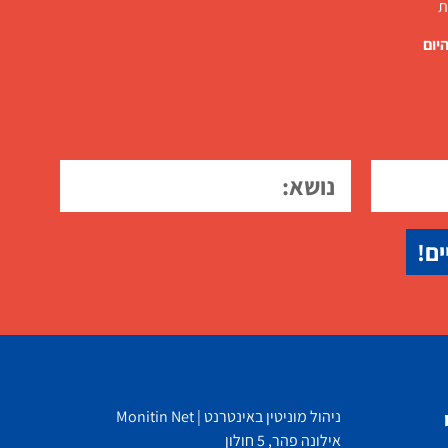
ת
יום
ים!
ניהול מוניטין באינטרנט | Monitin Net
אילונה פהר, 5 חולון