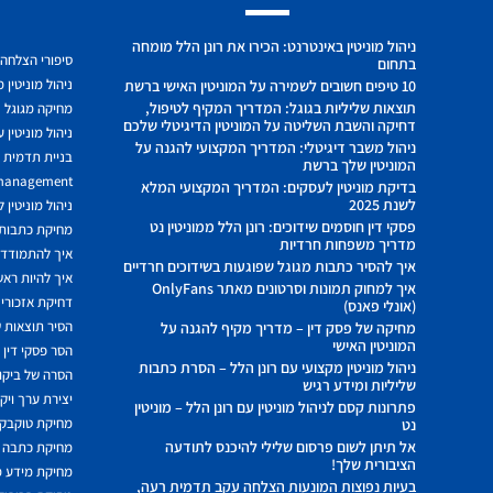
ניהול מוניטין באינטרנט: הכירו את רונן הלל מומחה
סיפורי הצלחה
בתחום
ניהול מוניטין 
10 טיפים חשובים לשמירה על המוניטין האישי ברשת
תוצאות שליליות בגוגל: המדריך המקיף לטיפול,
מחיקה מגוגל
דחיקה והשבת השליטה על המוניטין הדיגיטלי שלכם
ניהול מוניטין 
ניהול משבר דיגיטלי: המדריך המקצועי להגנה על
בניית תדמית ח
המוניטין שלך ברשת
 management
בדיקת מוניטין לעסקים: המדריך המקצועי המלא
לשנת 2025
ניהול מוניטין 
פסקי דין חוסמים שידוכים: רונן הלל ממוניטין נט
מחיקת כתבות מ
מדריך משפחות חרדיות
איך להתמודד מ
איך להסיר כתבות מגוגל שפוגעות בשידוכים חרדיים
איך להיות ראשו
איך למחוק תמונות וסרטונים מאתר OnlyFans
דחיקת אזכורים
(אונלי פאנס)
הסיר תוצאות ש
מחיקה של פסק דין – מדריך מקיף להגנה על
המוניטין האישי
הסר פסקי דין
ניהול מוניטין מקצועי עם רונן הלל – הסרת כתבות
הסרה של ביקור
שליליות ומידע רגיש
יצירת ערך ויק
פתרונות קסם לניהול מוניטין עם רונן הלל – מוניטין
מחיקת טוקבקי
נט
אל תיתן לשום פרסום שלילי להיכנס לתודעה
מחיקת כתבה 
הציבורית שלך!
מחיקת מידע 
בעיות נפוצות המונעות הצלחה עקב תדמית רעה,