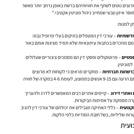
וצים נוטים לשתף את חוויותיהם ברשת באופן נרחב יותר מאשר
וסר איזון טבעי שמחייב ניהול מוניטין אקטיבי."
ן למנות:
דשותיות
– עורכי דין המטפלים בתיקים בעלי פרופיל גבוה
מם מוזכרים בכתבות עיתונאיות שלא תמיד מציגות אותם באור
פטיים
– פרוטוקולים ופסקי דין הם מסמכים ציבוריים שעלולים
מוניטין.
ברשתות חברתיות
– מחקרים מראים כי לקוחות לא מרוצים
משתפים את חוויתם הרעה עם 9-15 אנשים בממוצע, לעומת 4-6 במקרה של חוויה
ואתרי דירוג
– קיימים אתרים רבים המאפשרים לדרג ולהעריך
קרה מספקת על אמיתות הביקורות.
קצועית
– כללי האתיקה מגבילים את יכולתם של עורכי דין להגיב
ורות שליליות, בשל חובת הסודיות כלפי הלקוח.
ועית