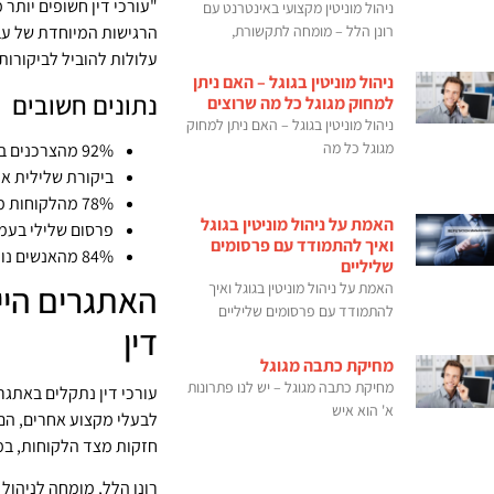
"עורכי דין חשופים יותר
ניהול מוניטין מקצועי באינטרנט עם
רונן הלל – מומחה לתקשורת,
הרגישות המיוחדת של עב
עלולות להוביל לביקורות
ניהול מוניטין בגוגל – האם ניתן
נתונים חשובים
למחוק מגוגל כל מה שרוצים
ניהול מוניטין בגוגל – האם ניתן למחוק
מגוגל כל מה
92% מהצרכנים בישראל קוראים ביקורות מקוונות לפני בחירת נותן שירות משפטי
ביקורת שלילית אחת
78% מהלקוחות מחפשים את שם עורך הדין בגוגל לפני פגישה ראשונה
האמת על ניהול מוניטין בגוגל
פרסום שלילי בעמוד 
ואיך להתמודד עם פרסומים
84% מהאנשים נותנים אמון דומה בביקורות מקוונות כמו בהמלצות אישיות
שליליים
האתגרים הייח
האמת על ניהול מוניטין בגוגל ואיך
להתמודד עם פרסומים שליליים
דין
מחיקת כתבה מגוגל
מחיקת כתבה מגוגל – יש לנו פתרונות
עורכי דין נתקלים באתגרי
א' הוא איש
לבעלי מקצוע אחרים, הם 
חזקות מצד הלקוחות, במ
רונן הלל, מומחה לניהול 