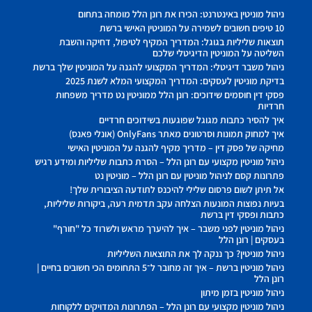
ניהול מוניטין באינטרנט: הכירו את רונן הלל מומחה בתחום
10 טיפים חשובים לשמירה על המוניטין האישי ברשת
תוצאות שליליות בגוגל: המדריך המקיף לטיפול, דחיקה והשבת
השליטה על המוניטין הדיגיטלי שלכם
ניהול משבר דיגיטלי: המדריך המקצועי להגנה על המוניטין שלך ברשת
בדיקת מוניטין לעסקים: המדריך המקצועי המלא לשנת 2025
פסקי דין חוסמים שידוכים: רונן הלל ממוניטין נט מדריך משפחות
חרדיות
איך להסיר כתבות מגוגל שפוגעות בשידוכים חרדיים
איך למחוק תמונות וסרטונים מאתר OnlyFans (אונלי פאנס)
מחיקה של פסק דין – מדריך מקיף להגנה על המוניטין האישי
ניהול מוניטין מקצועי עם רונן הלל – הסרת כתבות שליליות ומידע רגיש
פתרונות קסם לניהול מוניטין עם רונן הלל – מוניטין נט
אל תיתן לשום פרסום שלילי להיכנס לתודעה הציבורית שלך!
בעיות נפוצות המונעות הצלחה עקב תדמית רעה, ביקורות שליליות,
כתבות ופסקי דין ברשת
ניהול מוניטין לפני משבר – איך להיערך מראש ולשרוד כל "חורף"
בעסקים | רונן הלל
ניהול מוניטין? כך ננקה לך את התוצאות השליליות
ניהול מוניטין ברשת – איך זה מחובר ל־5 התחומים הכי חשובים בחיים |
רונן הלל
ניהול מוניטין בזמן מיתון
ניהול מוניטין מקצועי עם רונן הלל – הפתרונות המדויקים ללקוחות