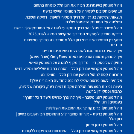
ניהול מוניטין באינטרנט: הכירו את רונן הלל מומחה בתחום
10 טיפים חשובים לשמירה על המוניטין האישי ברשת
תוצאות שליליות בגוגל: המדריך המקיף לטיפול, דחיקה והשבת
השליטה על המוניטין הדיגיטלי שלכם
ניהול משבר דיגיטלי: המדריך המקצועי להגנה על המוניטין שלך ברשת
בדיקת מוניטין לעסקים: המדריך המקצועי המלא לשנת 2025
פסקי דין חוסמים שידוכים: רונן הלל ממוניטין נט מדריך משפחות
חרדיות
איך להסיר כתבות מגוגל שפוגעות בשידוכים חרדיים
איך למחוק תמונות וסרטונים מאתר OnlyFans (אונלי פאנס)
מחיקה של פסק דין – מדריך מקיף להגנה על המוניטין האישי
ניהול מוניטין מקצועי עם רונן הלל – הסרת כתבות שליליות ומידע רגיש
פתרונות קסם לניהול מוניטין עם רונן הלל – מוניטין נט
אל תיתן לשום פרסום שלילי להיכנס לתודעה הציבורית שלך!
בעיות נפוצות המונעות הצלחה עקב תדמית רעה, ביקורות שליליות,
כתבות ופסקי דין ברשת
ניהול מוניטין לפני משבר – איך להיערך מראש ולשרוד כל "חורף"
בעסקים | רונן הלל
ניהול מוניטין? כך ננקה לך את התוצאות השליליות
ניהול מוניטין ברשת – איך זה מחובר ל־5 התחומים הכי חשובים בחיים |
רונן הלל
ניהול מוניטין בזמן מיתון
ניהול מוניטין מקצועי עם רונן הלל – הפתרונות המדויקים ללקוחות