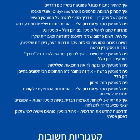
איך להסיר כתבות מגוגל שפוגעות בשידוכים חרדיים
איך למחוק תמונות וסרטונים מאתר OnlyFans (אונלי פאנס)
מחיקה של פסק דין – מדריך מקיף להגנה על המוניטין האישי
ניהול מוניטין מקצועי עם רונן הלל – הסרת כתבות שליליות ומידע רגיש
פתרונות קסם לניהול מוניטין עם רונן הלל – מוניטין נט
אל תיתן לשום פרסום שלילי להיכנס לתודעה הציבורית שלך!
בעיות נפוצות המונעות הצלחה עקב תדמית רעה, ביקורות שליליות,
כתבות ופסקי דין ברשת
ניהול מוניטין לפני משבר – איך להיערך מראש ולשרוד כל "חורף"
בעסקים | רונן הלל
ניהול מוניטין? כך ננקה לך את התוצאות השליליות
ניהול מוניטין ברשת – איך זה מחובר ל־5 התחומים הכי חשובים בחיים |
רונן הלל
ניהול מוניטין בזמן מיתון
ניהול מוניטין מקצועי עם רונן הלל – הפתרונות המדויקים ללקוחות
מחויבים להצלחה
איך פתרתי ל-3 לקוחות מארצות הברית בעיות מוניטין שונות – המוצרים
שאני מציע בדרך להצלחה
הזדמנות לחדש את התדמית – ניהול מוניטין מותאם אישית למי שזקוק
לאמון אמיתי
קטגוריות חשובות