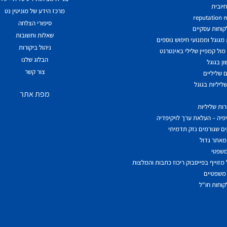
יובית
מרכז הידע של מוניטין נט
reputation
סיפורי הצלחה
לקוחות עסקיים
שאלות ותשובות
גוגל וממנועי חיפוש נוספים
ניהול ביקורות
ול קמפיין שלילי באינטרנט
הבלוג שלנו
ן בגוגל
צור קשר
 שליליים
ליליות בגוגל
מפת אתר
ות שליליות
יפיה – העלאת ערך לויקיפדיה
ם שגורמים נזק תדמיתי
מאתר גדול
משפטי
מזוייף בפייסבוק ריכוז כתבות והמלצות
משפטיים
לקוחות חו"ל