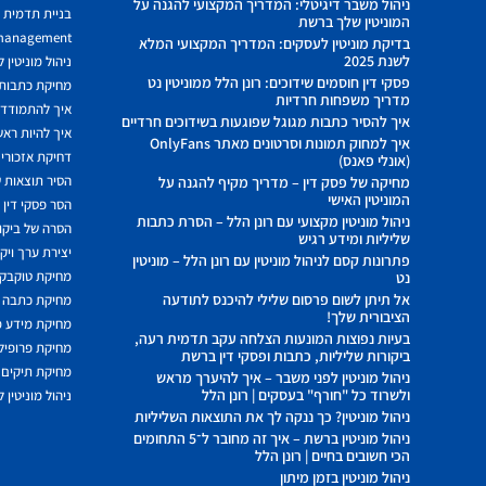
ניהול משבר דיגיטלי: המדריך המקצועי להגנה על
בניית תדמית ח
המוניטין שלך ברשת
 management
בדיקת מוניטין לעסקים: המדריך המקצועי המלא
לשנת 2025
ניהול מוניטין 
פסקי דין חוסמים שידוכים: רונן הלל ממוניטין נט
מחיקת כתבות מ
מדריך משפחות חרדיות
איך להתמודד מ
איך להסיר כתבות מגוגל שפוגעות בשידוכים חרדיים
איך להיות ראשו
איך למחוק תמונות וסרטונים מאתר OnlyFans
דחיקת אזכורים
(אונלי פאנס)
הסיר תוצאות ש
מחיקה של פסק דין – מדריך מקיף להגנה על
המוניטין האישי
הסר פסקי דין
ניהול מוניטין מקצועי עם רונן הלל – הסרת כתבות
הסרה של ביקור
שליליות ומידע רגיש
יצירת ערך ויק
פתרונות קסם לניהול מוניטין עם רונן הלל – מוניטין
מחיקת טוקבקי
נט
אל תיתן לשום פרסום שלילי להיכנס לתודעה
מחיקת כתבה 
הציבורית שלך!
מחיקת מידע 
בעיות נפוצות המונעות הצלחה עקב תדמית רעה,
מחיקת פרופיל 
ביקורות שליליות, כתבות ופסקי דין ברשת
מחיקת תיקים 
ניהול מוניטין לפני משבר – איך להיערך מראש
ולשרוד כל "חורף" בעסקים | רונן הלל
ניהול מוניטין 
ניהול מוניטין? כך ננקה לך את התוצאות השליליות
ניהול מוניטין ברשת – איך זה מחובר ל־5 התחומים
הכי חשובים בחיים | רונן הלל
ניהול מוניטין בזמן מיתון