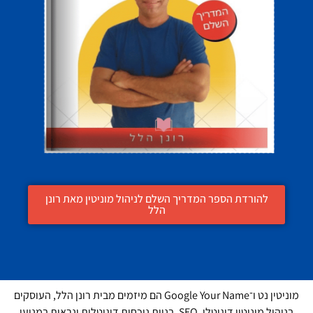
להורדת הספר המדריך השלם לניהול מוניטין מאת רונן
הלל
מוניטין נט ו־Google Your Name הם מיזמים מבית רונן הלל, העוסקים
בניהול מוניטין דיגיטלי, SEO, בניית נוכחות דיגיטלית ונראות במנועי