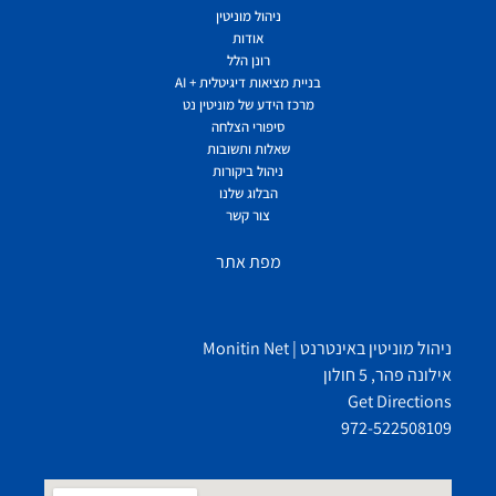
ניהול מוניטין
אודות
רונן הלל
בניית מציאות דיגיטלית + AI
מרכז הידע של מוניטין נט
סיפורי הצלחה
שאלות ותשובות
ניהול ביקורות
הבלוג שלנו
צור קשר
מפת אתר
ניהול מוניטין באינטרנט | Monitin Net
אילונה פהר, 5 חולון
Get Directions
972-522508109