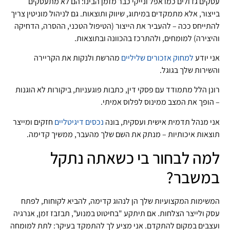
עסקים גדולים כמו אפל ונייקי כבר מזמן הבינו: הם לא מתעסקים
בייצור, אלא מתמקדים במיתוג, שיווק ותוצאות. גם לניהול מוניטין צריך
להתייחס ככה – להעביר את הייצור (הטיפול הטכני, ההסרה, הדחיקה
והיצירה) למומחים, ולהתרכז בהכוונה ובתוצאות.
אני יודע
למחוק אזכורים שליליים
מהרשת ולנקות את הקריירה
והשירות שלך בגוגל.
רונן הלל מתמודד עם פסקי דין, כתבות פוגעניות, ביקורות לא הוגנות
– הופך את המצב ממינוס לפלוס אמיתי.
אני מנהל תדמית אישית ועסקית, בונה
נכסים דיגיטליים
חזקים ומייצר
תוצאות איכותיות – מנתק את השם שלך מהעבר, ממשיך קדימה.
למה לבחור בי כשאתה נתקל
במשבר?
המשימות המקצועיות שלך הן לנהוג קדימה, להביא לקוחות, לפתח
עסק ולייצר הצלחות. אם תיתקע "בחיטוט במנוע", תבזבז זמן, אנרגיה
ועצבים במקום להתקדם. אני מציע לך להתמקד בעיקר: לתת למומחה