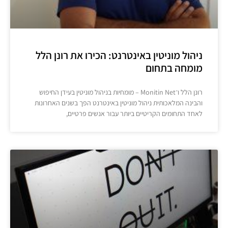
ניהול מוניטין באינטרנט: הכירו את רונן הלל
מומחה בתחום
רונן הלל ו־Monitin Net – מומחיות בניהול מוניטין בעידן החיפוש
והבינה המלאכותית ניהול מוניטין באינטרנט הפך בשנים האחרונות
לאחד התחומים הקריטיים ביותר עבור אנשים פרטיים,