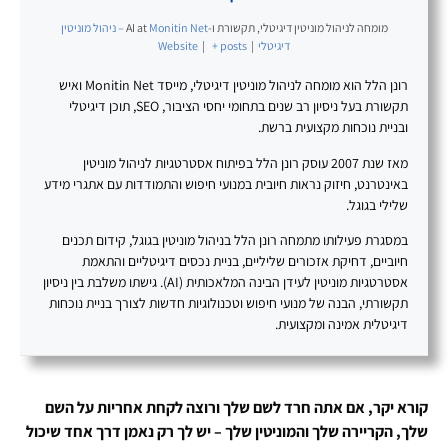
מומחה לניהול מוניטין דיגיטלי, תקשורת ו-AI
at
Monitin Net – ניהול מוניטין
דיגיטלי
|
+ posts
|
Website
רונן הלל הוא מומחה לניהול מוניטין דיגיטלי, מייסד Monitin Net ואיש
תקשורת בעל ניסיון רב שנים בתחומי יחסי הציבור, SEO, תוכן דיגיטלי
ובניית נוכחות מקצועית ברשת.
מאז שנת 2007 עוסק רונן הלל בפיתוח אסטרטגיות לניהול מוניטין
באינטרנט, חיזוק נראות חיובית במנועי חיפוש והתמודדות עם אתגרי מידע
שלילי בגוגל.
במסגרת פעילותו מתמחה רונן הלל בניהול מוניטין בגוגל, קידום תכנים
חיוביים, דחיקת אזכורים שליליים, בניית נכסים דיגיטליים והתאמת
אסטרטגיות מוניטין לעידן הבינה המלאכותית (AI). גישתו משלבת בין ניסיון
תקשורתי, הבנה של מנועי חיפוש וטכנולוגיות חדשות לצורך בניית נוכחות
דיגיטלית אמינה ומקצועית.
קורא יקר, אם אתה חרד לשם שלך ורוצה לקחת אחריות על השם
שלך, הקריירה שלך והמוניטין שלך – יש לך רק נאמן דרך אחד שיכול