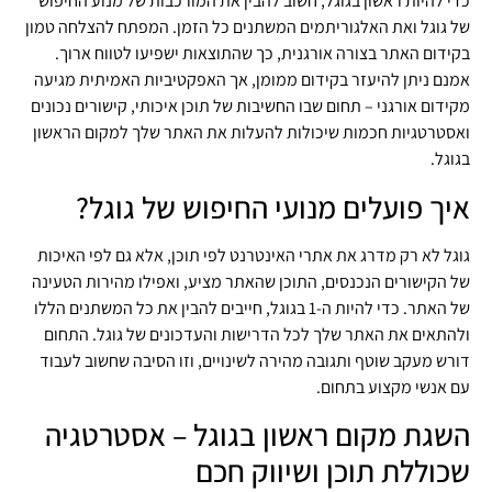
כדי להיות ראשון בגוגל, חשוב להבין את המורכבות של מנוע החיפוש
של גוגל ואת האלגוריתמים המשתנים כל הזמן. המפתח להצלחה טמון
בקידום האתר בצורה אורגנית, כך שהתוצאות ישפיעו לטווח ארוך.
אמנם ניתן להיעזר בקידום ממומן, אך האפקטיביות האמיתית מגיעה
מקידום אורגני – תחום שבו החשיבות של תוכן איכותי, קישורים נכונים
ואסטרטגיות חכמות שיכולות להעלות את האתר שלך למקום הראשון
בגוגל.
איך פועלים מנועי החיפוש של גוגל?
גוגל לא רק מדרג את אתרי האינטרנט לפי תוכן, אלא גם לפי האיכות
של הקישורים הנכנסים, התוכן שהאתר מציע, ואפילו מהירות הטעינה
של האתר. כדי להיות ה-1 בגוגל, חייבים להבין את כל המשתנים הללו
ולהתאים את האתר שלך לכל הדרישות והעדכונים של גוגל. התחום
דורש מעקב שוטף ותגובה מהירה לשינויים, וזו הסיבה שחשוב לעבוד
עם אנשי מקצוע בתחום.
השגת מקום ראשון בגוגל – אסטרטגיה
שכוללת תוכן ושיווק חכם