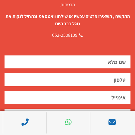
הבטחות
התקשרו, השאירו פרטים עכשיו או שילחו וואטסאפ ונתחיל לנקות את
גוגל כבר היום
📞 052-2508109
אני רוצה עמוד תוצאות חיפוש נקי ללא אזכורים שליליים!