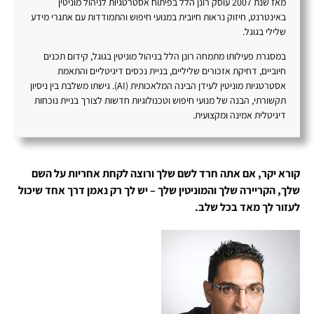
מאז שנת 2007 עוסק רונן הלל בפיתוח אסטרטגיות לניהול מוניטין
באינטרנט, חיזוק נראות חיובית במנועי חיפוש והתמודדות עם אתגרי מידע
שלילי בגוגל.
במסגרת פעילותו מתמחה רונן הלל בניהול מוניטין בגוגל, קידום תכנים
חיוביים, דחיקת אזכורים שליליים, בניית נכסים דיגיטליים והתאמת
אסטרטגיות מוניטין לעידן הבינה המלאכותית (AI). גישתו משלבת בין ניסיון
תקשורתי, הבנה של מנועי חיפוש וטכנולוגיות חדשות לצורך בניית נוכחות
דיגיטלית אמינה ומקצועית.
קורא יקר, אם אתה חרד לשם שלך ורוצה לקחת אחריות על השם
שלך, הקריירה שלך והמוניטין שלך – יש לך רק נאמן דרך אחד שיכול
לעזור לך מאד בכל שלב.