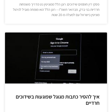
פסקי דין חוסמים שידוכים: רונן הלל ממוניטין נט מדריך משפחות
חרדיות בני ברק, פברואר תשפ"ו – רונן הלל הוא מומחה מוביל לניהול
מוניטין בישראל עם למעלה מ-20 שנות
איך להסיר כתבות מגוגל שפוגעות בשידוכים
חרדיים