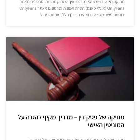
מחיקת מידע רגיש מהאינטרנט: איך למחוק תמונות וסרטונים מאתר
OnlyFans (אונלי פאנס) הסרת תמונות וסרטונים מאתר OnlyFans
דורשת גישה מקצועית ומהירה. רונן הלל, מומחה ניהול
מחיקה של פסק דין – מדריך מקיף להגנה על
המוניטין האישי
מה שחשוב לדעת על מחיקה של פסק דין מחיקה של פסק דין