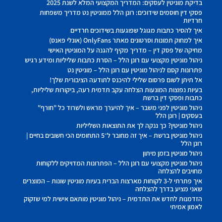
בדיקת מוניטין לעסקים: המדריך המקצועי המלא לשנת 2025
פסקי דין חוסמים שידוכים: רונן הלל ממוניטין נט מדריך משפחות
חרדיות
איך להסיר כתבות מגוגל שפוגעות בשידוכים חרדיים
איך למחוק תמונות וסרטונים מאתר OnlyFans (אונלי פאנס)
מחיקה של פסק דין – מדריך מקיף להגנה על המוניטין האישי
ניהול מוניטין מקצועי עם רונן הלל – הסרת כתבות שליליות ומידע רגיש
פתרונות קסם לניהול מוניטין עם רונן הלל – מוניטין נט
אל תיתן לשום פרסום שלילי להיכנס לתודעה הציבורית שלך!
בעיות נפוצות המונעות הצלחה עקב תדמית רעה, ביקורות שליליות,
כתבות ופסקי דין ברשת
ניהול מוניטין לפני משבר – איך להיערך מראש ולשרוד כל "חורף"
בעסקים | רונן הלל
ניהול מוניטין? כך ננקה לך את התוצאות השליליות
ניהול מוניטין ברשת – איך זה מחובר ל־5 התחומים הכי חשובים בחיים |
רונן הלל
ניהול מוניטין בזמן מיתון
ניהול מוניטין מקצועי עם רונן הלל – הפתרונות המדויקים ללקוחות
מחויבים להצלחה
איך פתרתי ל-3 לקוחות מארצות הברית בעיות מוניטין שונות – המוצרים
שאני מציע בדרך להצלחה
הזדמנות לחדש את התדמית – ניהול מוניטין מותאם אישית למי שזקוק
לאמון אמיתי