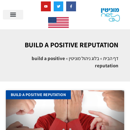
בניית מציאות דיגיטלית + AI
מרכז הידע של מוניטין נט
הבלוג שלנו
ניהול מוניטין
סיפורי הצלחה
ניהול ביקורות
שאלות ותשובות
BUILD A POSITIVE REPUTATION
דף הבית
»
בלוג ניהול מוניטין
»
build a positive
reputation
BUILD A POSITIVE REPUTATION