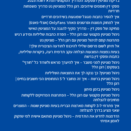
בדיקת מוניטין לעסקים: המדריך המקצועי המלא לשנת 2025
פסקי דין חוסמים שידוכים: רונן הלל ממוניטין נט מדריך משפחות
חרדיות
איך להסיר כתבות מגוגל שפוגעות בשידוכים חרדיים
איך למחוק תמונות וסרטונים מאתר OnlyFans (אונלי פאנס)
מחיקה של פסק דין – מדריך מקיף להגנה על המוניטין האישי
ניהול מוניטין מקצועי עם רונן הלל – הסרת כתבות שליליות ומידע רגיש
פתרונות קסם לניהול מוניטין עם רונן הלל – מוניטין נט
אל תיתן לשום פרסום שלילי להיכנס לתודעה הציבורית שלך!
בעיות נפוצות המונעות הצלחה עקב תדמית רעה, ביקורות שליליות,
כתבות ופסקי דין ברשת
ניהול מוניטין לפני משבר – איך להיערך מראש ולשרוד כל "חורף"
בעסקים | רונן הלל
ניהול מוניטין? כך ננקה לך את התוצאות השליליות
ניהול מוניטין ברשת – איך זה מחובר ל־5 התחומים הכי חשובים בחיים |
רונן הלל
ניהול מוניטין בזמן מיתון
ניהול מוניטין מקצועי עם רונן הלל – הפתרונות המדויקים ללקוחות
מחויבים להצלחה
איך פתרתי ל-3 לקוחות מארצות הברית בעיות מוניטין שונות – המוצרים
שאני מציע בדרך להצלחה
הזדמנות לחדש את התדמית – ניהול מוניטין מותאם אישית למי שזקוק
לאמון אמיתי