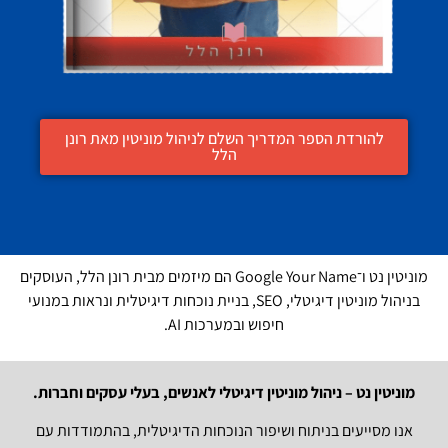
להורדת הספר המדריך השלם לניהול מוניטין מאת רונן
הלל
מוניטין נט ו־Google Your Name הם מיזמים מבית רונן הלל, העוסקים
בניהול מוניטין דיגיטלי, SEO, בניית נוכחות דיגיטלית ונראות במנועי
חיפוש ובמערכות AI.
מוניטין נט – ניהול מוניטין דיגיטלי לאנשים, בעלי עסקים וחברות.
אנו מסייעים בניתוח ושיפור הנוכחות הדיגיטלית, בהתמודדות עם