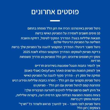
פוסטים אחרונים
ניהול מוניטין באינטרנט: הכירו את רונן הלל מומחה בתחום
10 טיפים חשובים לשמירה על המוניטין האישי ברשת
תוצאות שליליות בגוגל: המדריך המקיף לטיפול, דחיקה והשבת
השליטה על המוניטין הדיגיטלי שלכם
ניהול משבר דיגיטלי: המדריך המקצועי להגנה על המוניטין שלך ברשת
בדיקת מוניטין לעסקים: המדריך המקצועי המלא לשנת 2025
פסקי דין חוסמים שידוכים: רונן הלל ממוניטין נט מדריך משפחות
חרדיות
איך להסיר כתבות מגוגל שפוגעות בשידוכים חרדיים
איך למחוק תמונות וסרטונים מאתר OnlyFans (אונלי פאנס)
מחיקה של פסק דין – מדריך מקיף להגנה על המוניטין האישי
ניהול מוניטין מקצועי עם רונן הלל – הסרת כתבות שליליות ומידע רגיש
פתרונות קסם לניהול מוניטין עם רונן הלל – מוניטין נט
אל תיתן לשום פרסום שלילי להיכנס לתודעה הציבורית שלך!
בעיות נפוצות המונעות הצלחה עקב תדמית רעה, ביקורות שליליות,
כתבות ופסקי דין ברשת
ניהול מוניטין לפני משבר – איך להיערך מראש ולשרוד כל "חורף"
בעסקים | רונן הלל