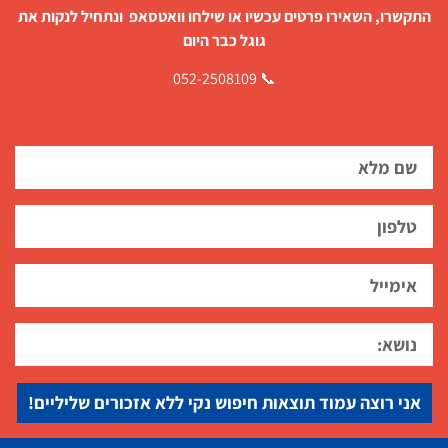
התקשרו, השאירו פרטים עכשיו או שילחו וואטסאפ ונתחיל לנקות את
גוגל כבר היום
📞 052-2508109
אני רוצה עמוד תוצאות חיפוש נקי ללא אזכורים שליליים!