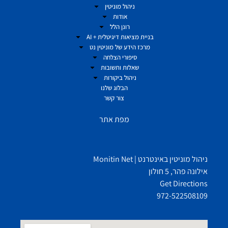
ניהול מוניטין
אודות
רונן הלל
בניית מציאות דיגיטלית + AI
מרכז הידע של מוניטין נט
סיפורי הצלחה
שאלות ותשובות
ניהול ביקורות
הבלוג שלנו
צור קשר
מפת אתר
ניהול מוניטין באינטרנט | Monitin Net
אילונה פהר, 5 חולון
Get Directions
972-522508109