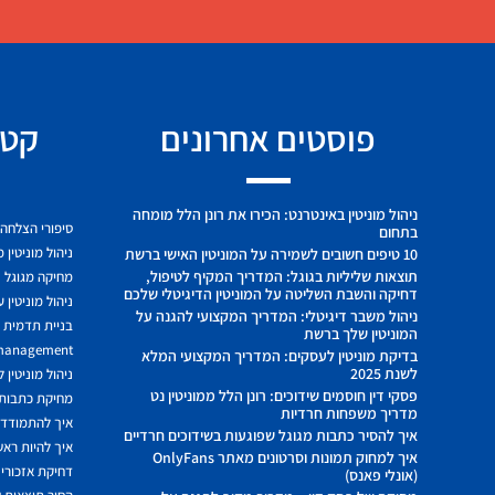
פוסטים אחרונים
קטג
ניהול מוניטין באינטרנט: הכירו את רונן הלל מומחה
סיפורי הצלחה
בתחום
ניהול מוניטין 
10 טיפים חשובים לשמירה על המוניטין האישי ברשת
תוצאות שליליות בגוגל: המדריך המקיף לטיפול,
מחיקה מגוגל
דחיקה והשבת השליטה על המוניטין הדיגיטלי שלכם
ניהול מוניטין 
ניהול משבר דיגיטלי: המדריך המקצועי להגנה על
בניית תדמית ח
המוניטין שלך ברשת
 management
בדיקת מוניטין לעסקים: המדריך המקצועי המלא
לשנת 2025
ניהול מוניטין 
פסקי דין חוסמים שידוכים: רונן הלל ממוניטין נט
מחיקת כתבות מ
מדריך משפחות חרדיות
איך להתמודד מ
איך להסיר כתבות מגוגל שפוגעות בשידוכים חרדיים
איך להיות ראשו
איך למחוק תמונות וסרטונים מאתר OnlyFans
דחיקת אזכורים
(אונלי פאנס)