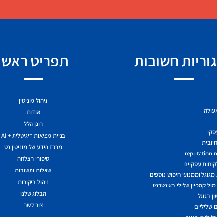
וריות חשובות
תפריט ראשי
ניהול מוניטין
מעולה
אודות
רונן הלל
עסקי
בניית מציאות דיגיטלית + AI
יובית
מרכז הידע של מוניטין נט
reputation
סיפורי הצלחה
לקוחות עסקיים
שאלות ותשובות
גוגל וממנועי חיפוש נוספים
ניהול ביקורות
ול קמפיין שלילי באינטרנט
הבלוג שלנו
ן בגוגל
צור קשר
 שליליים