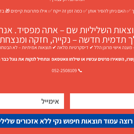
 ✅ האם ניתן להסיר אותן ✅ כמה זמן זה ייקח ✅ אילו פתרונות קיימים 🎁 ב
צאות השליליות שם – אתה מפסיד. אנחנו
ך תדמית חדשה – נקייה, חזקה ומנצחת.
מענה אישי מרונן הלל ✔ דיסקרטיות מלאה ✔ תוצאות אמיתיות – לא הבטחו
רו, השאירו פרטים עכשיו או שילחו וואטסאפ ונתחיל לנקות את גוגל כבר ה
📞 052-2508109
רוצה עמוד תוצאות חיפוש נקי ללא אזכורים שלילי