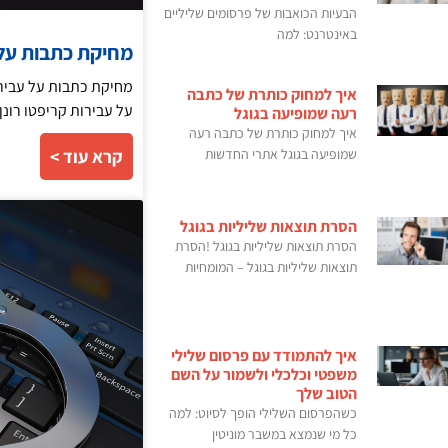
הבעיות הכואבות של פרסומים שליליים
באינטרנט: למה
מחיקת כתבות על 
מחיקת כתבות על עבירות
איך למחוק כותרת של כתבה
על עבירות קריפטו רונן
רעה שמופיעה בגוגל
איך למחוק כותרת של כתבה רעה
שמופיעה בגוגל אתרי החדשות
קרא עוד >
הסרת תוצאות שליליות בגוגל
הסרת תוצאות שליליות בגוגל !הסרת
תוצאות שליליות בגוגל – המומחיות
איך להתמודד עם פרסום שלילי
משפטי וכלכלי ולשמור על השם
הטוב שלך
כשהפרסום השלילי הופך לסיוט: למה
כל מי שנמצא במשבר מוניטין