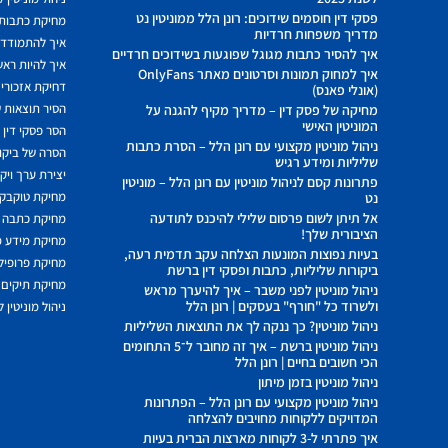
פסקי דין חוסמים שידוכים: רונן הלל ממוניטין נט
מחיקת כתבות מ
מדריך משפחות חרדיות
איך להתמודד מ
איך להסיר כתבות מגוגל שפוגעות בשידוכים חרדיים
איך להיות ראשו
איך למחוק תמונות וסרטונים מאתר OnlyFans
דחיקת אזכורים
(אונלי פאנס)
הסיר תוצאות ש
מחיקה של פסק דין – מדריך מקיף להגנה על
המוניטין האישי
הסר פסקי דין
ניהול מוניטין מקצועי עם רונן הלל – הסרת כתבות
הסרה של ביקור
שליליות ומידע רגיש
יצירת ערך ויק
פתרונות קסם לניהול מוניטין עם רונן הלל – מוניטין
מחיקת טוקבקי
נט
אל תיתן לשום פרסום שלילי להיכנס לתודעה
מחיקת כתבה 
הציבורית שלך!
מחיקת מידע 
בעיות נפוצות המונעות הצלחה עקב תדמית רעה,
מחיקת פרופיל 
ביקורות שליליות, כתבות ופסקי דין ברשת
מחיקת תיקים 
ניהול מוניטין לפני משבר – איך להיערך מראש
ולשרוד כל "חורף" בעסקים | רונן הלל
ניהול מוניטין 
ניהול מוניטין? כך ננקה לך את התוצאות השליליות
ניהול מוניטין ברשת – איך זה מחובר ל־5 התחומים
הכי חשובים בחיים | רונן הלל
ניהול מוניטין בזמן מיתון
ניהול מוניטין מקצועי עם רונן הלל – הפתרונות
המדויקים ללקוחות מחויבים להצלחה
איך פתרתי ל-3 לקוחות מארצות הברית בעיות