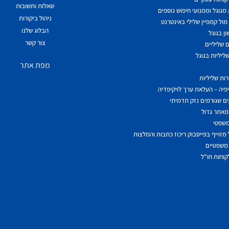
שאלות ותשובות
גוגל וממנועי חיפוש נוספים
ניהול ביקורות
ול קמפיין שלילי באינטרנט
הבלוג שלנו
ן בגוגל
צור קשר
 שליליים
ליליות בגוגל
מפת אתר
ות שליליות
יפיה – העלאת ערך לויקיפדיה
ם שגורמים נזק תדמיתי
מאתר גדול
משפטי
מזוייף בפייסבוק ריכוז כתבות והמלצות
משפטיים
לקוחות חו"ל