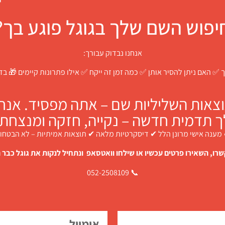
יפוש השם שלך בגוגל פוגע בך?
אנחנו נבדוק עבורך:
 ✅ האם ניתן להסיר אותן ✅ כמה זמן זה ייקח ✅ אילו פתרונות קיימים 🎁 ב
צאות השליליות שם – אתה מפסיד. אנחנו
ך תדמית חדשה – נקייה, חזקה ומנצחת.
מענה אישי מרונן הלל ✔ דיסקרטיות מלאה ✔ תוצאות אמיתיות – לא הבטחו
רו, השאירו פרטים עכשיו או שילחו וואטסאפ ונתחיל לנקות את גוגל כבר ה
📞 052-2508109