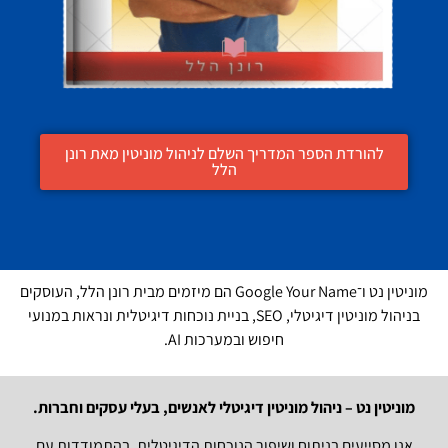
להורדת הספר המדריך השלם לניהול מוניטין מאת רונן
הלל
מוניטין נט ו־Google Your Name הם מיזמים מבית רונן הלל, העוסקים
בניהול מוניטין דיגיטלי, SEO, בניית נוכחות דיגיטלית ונראות במנועי
חיפוש ובמערכות AI.
מוניטין נט – ניהול מוניטין דיגיטלי לאנשים, בעלי עסקים וחברות.
אנו מסייעים בניתוח ושיפור הנוכחות הדיגיטלית, בהתמודדות עם