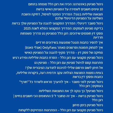
ניהול מוניטין באינטרנט: הכירו את רונן הלל מומחה בתחום
10 טיפים חשובים לשמירה על המוניטין האישי ברשת
תוצאות שליליות בגוגל: המדריך המקיף לטיפול, דחיקה והשבת
השליטה על המוניטין הדיגיטלי שלכם
ניהול משבר דיגיטלי: המדריך המקצועי להגנה על המוניטין שלך ברשת
בדיקת מוניטין לעסקים: המדריך המקצועי המלא לשנת 2025
פסקי דין חוסמים שידוכים: רונן הלל ממוניטין נט מדריך משפחות
חרדיות
איך להסיר כתבות מגוגל שפוגעות בשידוכים חרדיים
איך למחוק תמונות וסרטונים מאתר OnlyFans (אונלי פאנס)
מחיקה של פסק דין – מדריך מקיף להגנה על המוניטין האישי
ניהול מוניטין מקצועי עם רונן הלל – הסרת כתבות שליליות ומידע רגיש
פתרונות קסם לניהול מוניטין עם רונן הלל – מוניטין נט
אל תיתן לשום פרסום שלילי להיכנס לתודעה הציבורית שלך!
בעיות נפוצות המונעות הצלחה עקב תדמית רעה, ביקורות שליליות,
כתבות ופסקי דין ברשת
ניהול מוניטין לפני משבר – איך להיערך מראש ולשרוד כל "חורף"
בעסקים | רונן הלל
ניהול מוניטין? כך ננקה לך את התוצאות השליליות
ניהול מוניטין ברשת – איך זה מחובר ל־5 התחומים הכי חשובים בחיים |
רונן הלל
ניהול מוניטין בזמן מיתון
ניהול מוניטין מקצועי עם רונן הלל – הפתרונות המדויקים ללקוחות