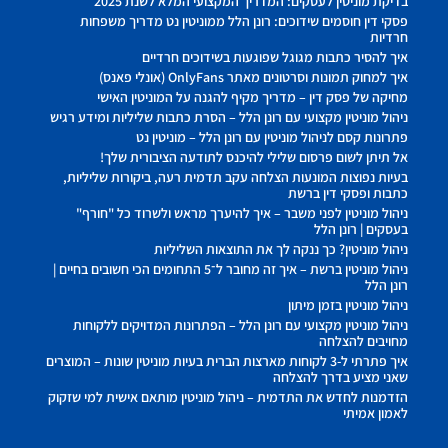
בדיקת מוניטין לעסקים: המדריך המקצועי המלא לשנת 2025
פסקי דין חוסמים שידוכים: רונן הלל ממוניטין נט מדריך משפחות
חרדיות
איך להסיר כתבות מגוגל שפוגעות בשידוכים חרדיים
איך למחוק תמונות וסרטונים מאתר OnlyFans (אונלי פאנס)
מחיקה של פסק דין – מדריך מקיף להגנה על המוניטין האישי
ניהול מוניטין מקצועי עם רונן הלל – הסרת כתבות שליליות ומידע רגיש
פתרונות קסם לניהול מוניטין עם רונן הלל – מוניטין נט
אל תיתן לשום פרסום שלילי להיכנס לתודעה הציבורית שלך!
בעיות נפוצות המונעות הצלחה עקב תדמית רעה, ביקורות שליליות,
כתבות ופסקי דין ברשת
ניהול מוניטין לפני משבר – איך להיערך מראש ולשרוד כל "חורף"
בעסקים | רונן הלל
ניהול מוניטין? כך ננקה לך את התוצאות השליליות
ניהול מוניטין ברשת – איך זה מחובר ל־5 התחומים הכי חשובים בחיים |
רונן הלל
ניהול מוניטין בזמן מיתון
ניהול מוניטין מקצועי עם רונן הלל – הפתרונות המדויקים ללקוחות
מחויבים להצלחה
איך פתרתי ל-3 לקוחות מארצות הברית בעיות מוניטין שונות – המוצרים
שאני מציע בדרך להצלחה
הזדמנות לחדש את התדמית – ניהול מוניטין מותאם אישית למי שזקוק
לאמון אמיתי