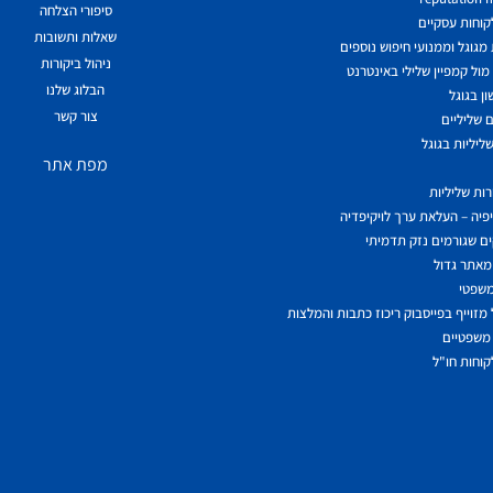
סיפורי הצלחה
לקוחות עסקיים
שאלות ותשובות
גוגל וממנועי חיפוש נוספים
ניהול ביקורות
ול קמפיין שלילי באינטרנט
הבלוג שלנו
ן בגוגל
צור קשר
 שליליים
ליליות בגוגל
מפת אתר
ות שליליות
יפיה – העלאת ערך לויקיפדיה
ם שגורמים נזק תדמיתי
מאתר גדול
משפטי
מזוייף בפייסבוק ריכוז כתבות והמלצות
משפטיים
לקוחות חו"ל