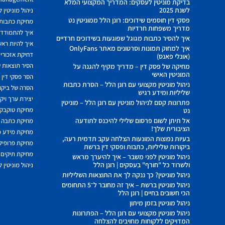
בדיקת מוניטין לעסקים: המדריך המקצועי המלא
לשנת 2025
ניהול מוניטין 
פסקי דין חוסמים שידוכים: רונן הלל ממוניטין נט
מחיקת כתבות מ
מדריך משפחות חרדיות
איך להתמודד מ
איך להסיר כתבות מגוגל שפוגעות בשידוכים חרדיים
איך להיות ראשו
איך למחוק תמונות וסרטונים מאתר OnlyFans
דחיקת אזכורים
(אונלי פאנס)
הסיר תוצאות ש
מחיקה של פסק דין – מדריך מקיף להגנה על
המוניטין האישי
הסר פסקי דין
ניהול מוניטין מקצועי עם רונן הלל – הסרת כתבות
הסרה של ביקור
שליליות ומידע רגיש
יצירת ערך ויק
פתרונות קסם לניהול מוניטין עם רונן הלל – מוניטין
מחיקת טוקבקי
נט
אל תיתן לשום פרסום שלילי להיכנס לתודעה
מחיקת כתבה 
הציבורית שלך!
מחיקת מידע 
בעיות נפוצות המונעות הצלחה עקב תדמית רעה,
מחיקת פרופיל 
ביקורות שליליות, כתבות ופסקי דין ברשת
מחיקת תיקים 
ניהול מוניטין לפני משבר – איך להיערך מראש
ולשרוד כל "חורף" בעסקים | רונן הלל
ניהול מוניטין 
ניהול מוניטין? כך ננקה לך את התוצאות השליליות
ניהול מוניטין ברשת – איך זה מחובר ל־5 התחומים
הכי חשובים בחיים | רונן הלל
ניהול מוניטין בזמן מיתון
ניהול מוניטין מקצועי עם רונן הלל – הפתרונות
המדויקים ללקוחות מחויבים להצלחה