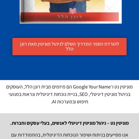
להורדת הספר המדריך השלם לניהול מוניטין מאת רונן
הלל
מוניטין נט ו־Google Your Name הם מיזמים מבית רונן הלל, העוסקים
בניהול מוניטין דיגיטלי, SEO, בניית נוכחות דיגיטלית ונראות במנועי
חיפוש ובמערכות AI.
מוניטין נט – ניהול מוניטין דיגיטלי לאנשים, בעלי עסקים וחברות.
אנו מסייעים בניתוח ושיפור הנוכחות הדיגיטלית, בהתמודדות עם