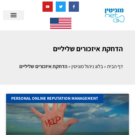
בניית מציאות דיגיטלית + AI
מרכז הידע של מוניטין נט
הבלוג שלנו
ניהול מוניטין
סיפורי הצלחה
ניהול ביקורות
שאלות ותשובות
הדחקת איזכורים שליליים
דף הבית
»
בלוג ניהול מוניטין
»
הדחקת איזכורים שליליים
PERSONAL ONLINE REPUTATION MANAGEMENT