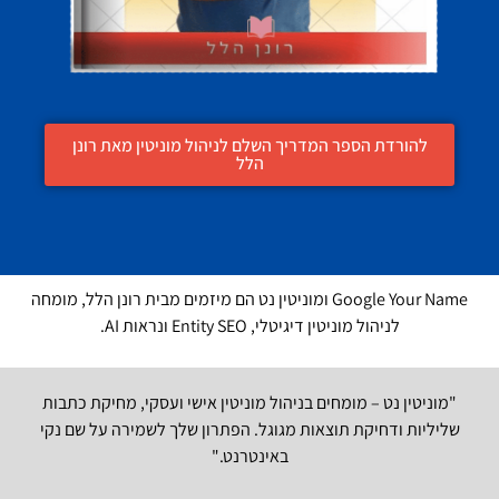
להורדת הספר המדריך השלם לניהול מוניטין מאת רונן
הלל
Google Your Name ומוניטין נט הם מיזמים מבית רונן הלל, מומחה
לניהול מוניטין דיגיטלי, Entity SEO ונראות AI.
"מוניטין נט – מומחים בניהול מוניטין אישי ועסקי, מחיקת כתבות
שליליות ודחיקת תוצאות מגוגל. הפתרון שלך לשמירה על שם נקי
באינטרנט."