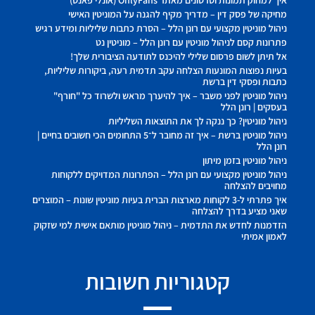
איך למחוק תמונות וסרטונים מאתר OnlyFans (אונלי פאנס)
מחיקה של פסק דין – מדריך מקיף להגנה על המוניטין האישי
ניהול מוניטין מקצועי עם רונן הלל – הסרת כתבות שליליות ומידע רגיש
פתרונות קסם לניהול מוניטין עם רונן הלל – מוניטין נט
אל תיתן לשום פרסום שלילי להיכנס לתודעה הציבורית שלך!
בעיות נפוצות המונעות הצלחה עקב תדמית רעה, ביקורות שליליות,
כתבות ופסקי דין ברשת
ניהול מוניטין לפני משבר – איך להיערך מראש ולשרוד כל "חורף"
בעסקים | רונן הלל
ניהול מוניטין? כך ננקה לך את התוצאות השליליות
ניהול מוניטין ברשת – איך זה מחובר ל־5 התחומים הכי חשובים בחיים |
רונן הלל
ניהול מוניטין בזמן מיתון
ניהול מוניטין מקצועי עם רונן הלל – הפתרונות המדויקים ללקוחות
מחויבים להצלחה
איך פתרתי ל-3 לקוחות מארצות הברית בעיות מוניטין שונות – המוצרים
שאני מציע בדרך להצלחה
הזדמנות לחדש את התדמית – ניהול מוניטין מותאם אישית למי שזקוק
לאמון אמיתי
קטגוריות חשובות