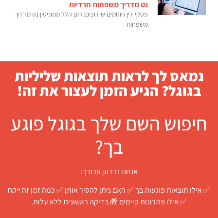
נט מדריך משפחות חרדיות
פסקי דין חוסמים שידוכים: רונן הלל ממוניטין נט מדריך
משפחות
נמאס לך לראות תוצאות שליליות
בגוגל? הגיע הזמן לעצור את זה!
חיפוש השם שלך בגוגל פוגע
בך?
אנחנו נבדוק עבורך:
✅ אילו תוצאות פוגעות בך ✅ האם ניתן להסיר אותן ✅ כמה זמן זה ייקח
✅ אילו פתרונות קיימים 🎁 בדיקה ראשונית ללא עלות.