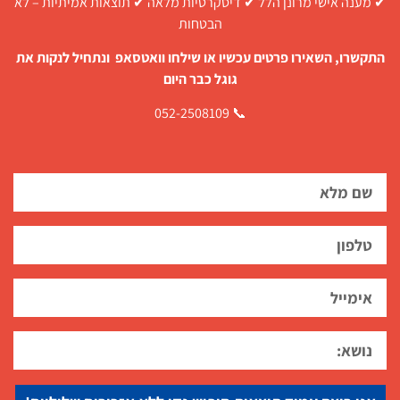
✔ מענה אישי מרונן הלל ✔ דיסקרטיות מלאה ✔ תוצאות אמיתיות – לא
הבטחות
התקשרו, השאירו פרטים עכשיו או שילחו וואטסאפ ונתחיל לנקות את
גוגל כבר היום
📞 052-2508109