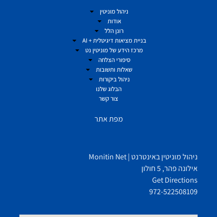
ניהול מוניטין
אודות
רונן הלל
בניית מציאות דיגיטלית + AI
מרכז הידע של מוניטין נט
סיפורי הצלחה
שאלות ותשובות
ניהול ביקורות
הבלוג שלנו
צור קשר
מפת אתר
ניהול מוניטין באינטרנט | Monitin Net
אילונה פהר, 5 חולון
Get Directions
972-522508109