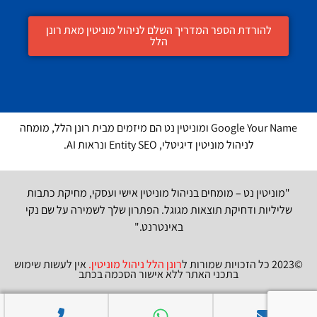
להורדת הספר המדריך השלם לניהול מוניטין מאת רונן
הלל
Google Your Name ומוניטין נט הם מיזמים מבית רונן הלל, מומחה
לניהול מוניטין דיגיטלי, Entity SEO ונראות AI.
"מוניטין נט – מומחים בניהול מוניטין אישי ועסקי, מחיקת כתבות
שליליות ודחיקת תוצאות מגוגל. הפתרון שלך לשמירה על שם נקי
באינטרנט."
©2023 כל הזכויות שמורות ל
רונן הלל ניהול מוניטין
.
אין לעשות שימוש
בתכני האתר ללא אישור הסכמה בכתב