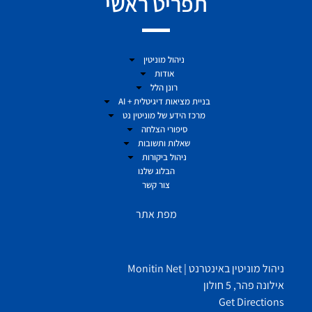
תפריט ראשי
ניהול מוניטין
אודות
רונן הלל
בניית מציאות דיגיטלית + AI
מרכז הידע של מוניטין נט
סיפורי הצלחה
שאלות ותשובות
ניהול ביקורות
הבלוג שלנו
צור קשר
מפת אתר
ניהול מוניטין באינטרנט | Monitin Net
אילונה פהר, 5 חולון
Get Directions