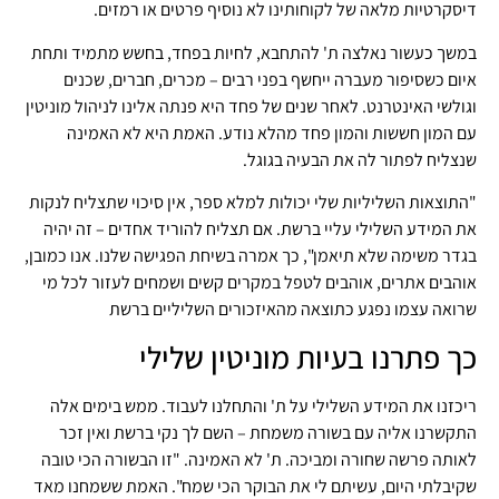
דיסקרטיות מלאה של לקוחותינו לא נוסיף פרטים או רמזים.
במשך כעשור נאלצה ת' להתחבא, לחיות בפחד, בחשש מתמיד ותחת
איום כשסיפור מעברה ייחשף בפני רבים – מכרים, חברים, שכנים
וגולשי האינטרנט. לאחר שנים של פחד היא פנתה אלינו לניהול מוניטין
עם המון חששות והמון פחד מהלא נודע. האמת היא לא האמינה
שנצליח לפתור לה את הבעיה בגוגל.
"התוצאות השליליות שלי יכולות למלא ספר, אין סיכוי שתצליח לנקות
את המידע השלילי עליי ברשת. אם תצליח להוריד אחדים – זה יהיה
בגדר משימה שלא תיאמן", כך אמרה בשיחת הפגישה שלנו. אנו כמובן,
אוהבים אתרים, אוהבים לטפל במקרים קשים ושמחים לעזור לכל מי
שרואה עצמו נפגע כתוצאה מהאיזכורים השליליים ברשת
כך פתרנו בעיות מוניטין שלילי
ריכזנו את המידע השלילי על ת' והתחלנו לעבוד. ממש בימים אלה
התקשרנו אליה עם בשורה משמחת – השם לך נקי ברשת ואין זכר
לאותה פרשה שחורה ומביכה. ת' לא האמינה. "זו הבשורה הכי טובה
שקיבלתי היום, עשיתם לי את הבוקר הכי שמח". האמת ששמחנו מאד