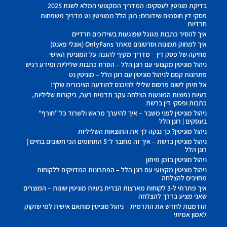
בדיקת מוניטין לעסקים: המדריך המקצועי המלא לשנת 2025
פסקי דין חוסמים שידוכים: רונן הלל ממוניטין נט מדריך משפחות
חרדיות
איך להסיר כתבות מגוגל שפוגעות בשידוכים חרדיים
איך למחוק תמונות וסרטונים מאתר OnlyFans (אונלי פאנס)
מחיקה של פסק דין – מדריך מקיף להגנה על המוניטין האישי
ניהול מוניטין מקצועי עם רונן הלל – הסרת כתבות שליליות ומידע רגיש
פתרונות קסם לניהול מוניטין עם רונן הלל – מוניטין נט
אל תיתן לשום פרסום שלילי להיכנס לתודעה הציבורית שלך!
בעיות נפוצות המונעות הצלחה עקב תדמית רעה, ביקורות שליליות,
כתבות ופסקי דין ברשת
ניהול מוניטין לפני משבר – איך להיערך מראש ולשרוד כל "חורף"
בעסקים | רונן הלל
ניהול מוניטין? כך ננקה לך את התוצאות השליליות
ניהול מוניטין ברשת – איך זה מחובר ל־5 התחומים הכי חשובים בחיים |
רונן הלל
ניהול מוניטין בזמן מיתון
ניהול מוניטין מקצועי עם רונן הלל – הפתרונות המדויקים ללקוחות
מחויבים להצלחה
איך פתרתי ל-3 לקוחות מארצות הברית בעיות מוניטין שונות – המוצרים
שאני מציע בדרך להצלחה
הזדמנות לחדש את התדמית – ניהול מוניטין מותאם אישית למי שזקוק
לאמון אמיתי