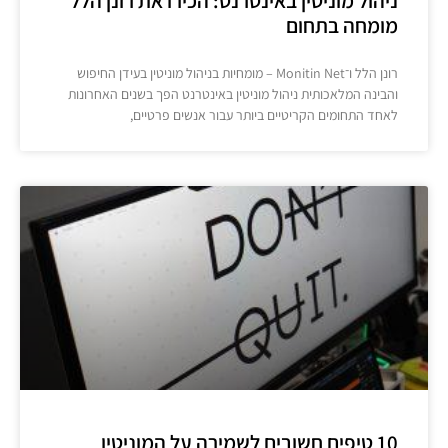
ניהול מוניטין באינטרנט: הכירו את רונן הלל
מומחה בתחום
רונן הלל ו־Monitin Net – מומחיות בניהול מוניטין בעידן החיפוש
והבינה המלאכותית ניהול מוניטין באינטרנט הפך בשנים האחרונות
לאחד התחומים הקריטיים ביותר עבור אנשים פרטיים,
10 טיפים חשובים לשמירה על המוניטין