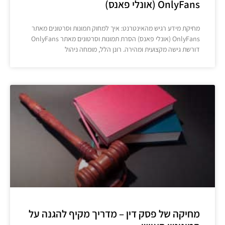
OnlyFans (אונלי פאנס)
מחיקת מידע רגיש מהאינטרנט: איך למחוק תמונות וסרטונים מאתר
OnlyFans (אונלי פאנס) הסרת תמונות וסרטונים מאתר OnlyFans
דורשת גישה מקצועית ומהירה. רונן הלל, מומחה ניהול
מחיקה של פסק דין – מדריך מקיף להגנה על