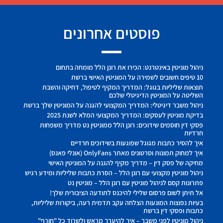
פוסטים אחרונים
ניהול מוניטין באינטרנט: הכירו את רונן הלל מומחה בתחום
10 טיפים חשובים לשמירה על המוניטין האישי ברשת
תוצאות שליליות בגוגל: המדריך המקיף לטיפול, דחיקה והשבת
השליטה על המוניטין הדיגיטלי שלכם
ניהול משבר דיגיטלי: המדריך המקצועי להגנה על המוניטין שלך ברשת
בדיקת מוניטין לעסקים: המדריך המקצועי המלא לשנת 2025
פסקי דין חוסמים שידוכים: רונן הלל ממוניטין נט מדריך משפחות
חרדיות
איך להסיר כתבות מגוגל שפוגעות בשידוכים חרדיים
איך למחוק תמונות וסרטונים מאתר OnlyFans (אונלי פאנס)
מחיקה של פסק דין – מדריך מקיף להגנה על המוניטין האישי
ניהול מוניטין מקצועי עם רונן הלל – הסרת כתבות שליליות ומידע רגיש
פתרונות קסם לניהול מוניטין עם רונן הלל – מוניטין נט
אל תיתן לשום פרסום שלילי להיכנס לתודעה הציבורית שלך!
בעיות נפוצות המונעות הצלחה עקב תדמית רעה, ביקורות שליליות,
כתבות ופסקי דין ברשת
ניהול מוניטין לפני משבר – איך להיערך מראש ולשרוד כל "חורף"