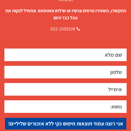
התקשרו, השאירו פרטים עכשיו או שילחו וואטסאפ ונתחיל לנקות את
גוגל כבר היום
📞 052-2508109
אני רוצה עמוד תוצאות חיפוש נקי ללא אזכורים שליליים!