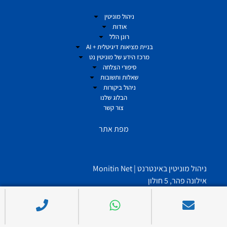
ניהול מוניטין
אודות
רונן הלל
בניית מציאות דיגיטלית + AI
מרכז הידע של מוניטין נט
סיפורי הצלחה
שאלות ותשובות
ניהול ביקורות
הבלוג שלנו
צור קשר
מפת אתר
ניהול מוניטין באינטרנט | Monitin Net
אילונה פהר, 5 חולון
Get Directions
972-522508109