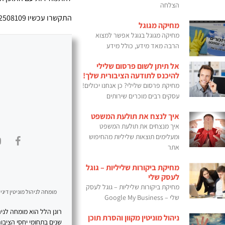
הצלחה
התקשרו עכשיו 0522508109
מחיקה מגוגל
מחיקה מגוגל בגוגל אפשר למצוא
הרבה מאד מידע, כולל מידע
אל תיתן לשום פרסום שלילי
להיכנס לתודעה הציבורית שלך!
מחיקת פרסום שלילי? כן אנחנו יכולים!
עסקים רבים מוכרים שירותים
איך לנצח את תולעת המשפט
איך מנצחים את תולעת המשפט
ומעלימים תוצאות שליליות מהחיפוש
אתר
מחיקת ביקורות שליליות – גוגל
לעסק שלי
מחיקת ביקורות שליליות – גוגל לעסק
מומחה לניהול מוניטין דיגיט
שלי – Google My Business
ניהול מוניטין מקוון והסרת תוכן
שנים בתחומי יחסי הציבור, SEO, תוכן דיגיטלי ובניית נוכחות מקצועית 