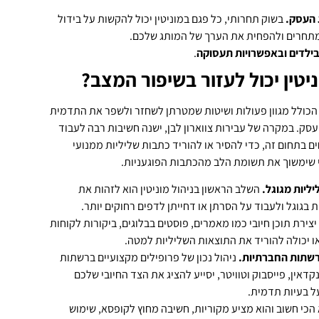
 העסק.
בשוק תחרותי, כל פגם במוניטין יכול להקשות על בידול
תחרים ולהפחית את הערך של המותג שלכם.
ילדים ובאפשרויות תעסוקה
.
ניטין יכול לעזור בשיפור המצב?
הכולל מגוון פעולות ושיטות שמטרתן לשחזר ולשפר את התדמית
סק. במקרה של עבירות צווארון לבן, ישנה חשיבות רבה לעבוד
בתחום זה, כדי להסיר או להוריד כתבות שליליות ממנועי
בי שימשוך את תשומת הלב מהכתבות הפוגעניות.
ליות מגוגל.
השלב הראשון בניהול מוניטין הוא לזהות את
 בגוגל ולעבוד על הסרתן או דחייתן לדפים רחוקים יותר.
יצירת תוכן חיובי כמו מאמרים, פוסטים בבלוגים, ביקורות לקוחות
דאו יכולה להוריד את התוצאות השליליות למטה.
ברשתות החברתיות.
ניהול נכון של פרופילים מקצועיים ברשתות
דאין, פייסבוק וטוויטר, יסייע להציג את הצד החיובי שלכם
ל בעיות תדמית.
הכי חשוב והוא מציע מקוריות, חשיבה מחוץ לקופסא, שימוש