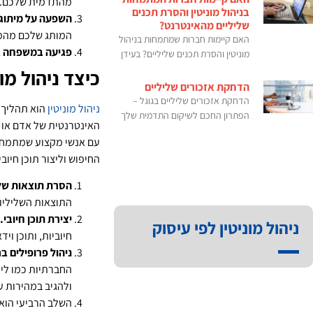
מהתדמית שלכם.
בניהול מוניטין והסרת תכנים
השפעה על מיתוג
שליליים מהאינטרנט?
המותג שלכם מהמ
האם קיימות חברות שמתמחות בניהול
פגיעה במשפחה ב
מוניטין והסרת תכנים שליליים? בעידן
כיצד ניהול מו
הדחקת אזכורים שליליים
הדחקת אזכורים שליליים בגוגל –
ניהול מוניטין
הוא תהליך 
הפתרון החכם לשיקום התדמית שלך
האינטרנטית של אדם או ע
עם אנשי מקצוע שמתמחים 
החיפוש וליצור תוכן חיו
הסרת תוצאות שלי
התוצאות השליליות
יצירת תוכן חיובי.
ניהול מוניטין לפי עיסוק
חיוביות, ותוכן וי
ניהול פרופילים 
החברתיות כמו לינק
ולהגיב במהירות ע
השלב הרביעי הוא 