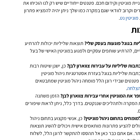
ית מוניטין וקידום חכם. פטנטים ייחודיים שיש רק לנו הוכיחו את
 וקרוב לוודאי שגם במקרה כמו שלך ניתן יהיה להמציא פתרון
מוניטין נט
.
ות
ות בגוגל פוגעות בעסק שלי?
תוצאות שליליות יכולות להרתיע
ים, להרתיע שותפים עסקיים ולפגוע במוניטין האישי של בעל
תבות שליליות על עבירות צווארון לבן?
כן, ישנן שיטות רבות
תבות שליליות בגוגל בעזרת אסטרטגיות ניהול מוניטין
טנטים שבידי רונן הלל מומחה ניהול מוניטין שמתבטאים
הצלחה
.
ר את המוניטין אחרי עבירות צווארון לבן?
הזמן משתנה
המקרה ולתהליכים שננקטים. בדרך כלל, ניתן לראות שיפורים
.
מומחים בתחום ניהול מוניטין?
כן, אנשי מקצוע בתחום ניהול
ולים להציע פתרונות מותאמים אישית ויכולים להשיג תוצאות
ותר. אם אתם כבר כאן אל תהססו להתקשר לרונן הלל, לשלוח