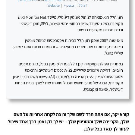
דיגיטלי
|
+ posts
|
Website
רונן הלל הוא מומחה לניהול מוניטין דיגיטלי, מייסד Monitin Net ואיש
תקשורת בעל ניסיון רב שנים בתחומי יחסי הציבור, SEO, תוכן דיגיטלי
ובניית נוכחות מקצועית ברשת.
מאז שנת 2007 עוסק רונן הלל בפיתוח אסטרטגיות לניהול מוניטין
באינטרנט, חיזוק נראות חיובית במנועי חיפוש והתמודדות עם אתגרי מידע
שלילי בגוגל.
במסגרת פעילותו מתמחה רונן הלל בניהול מוניטין בגוגל, קידום תכנים
חיוביים, דחיקת אזכורים שליליים, בניית נכסים דיגיטליים והתאמת
אסטרטגיות מוניטין לעידן הבינה המלאכותית (AI). גישתו משלבת בין ניסיון
תקשורתי, הבנה של מנועי חיפוש וטכנולוגיות חדשות לצורך בניית נוכחות
דיגיטלית אמינה ומקצועית.
קורא יקר, אם אתה חרד לשם שלך ורוצה לקחת אחריות על השם
שלך, הקריירה שלך והמוניטין שלך – יש לך רק נאמן דרך אחד שיכול
לעזור לך מאד בכל שלב.