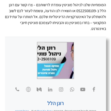
המומחיות שלנו לניהול מוניטין עומדת לרשותכם – צרו קשר עם רונן
הלל ב-0522508109 או השאירו לנו הודעה, ונשמח לעזור לכם לשוב
ולהשתלט על האינטרקציות הדיגיטליות שלכם. אל תוותרו על עתידכם
המקצועי – בחרו במוניטין נט והבטיחו לעצמכם מוניטין חיובי
באינטרנט.
רונן הלל
מומחה לניהול מוניטין דיגיטלי, תקשורת ו-AI
at
Monitin Net – ניהול מוניטין