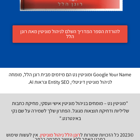
להורדת הספר המדריך השלם לניהול מוניטין מאת רונן
הלל
Google Your Name ומוניטין נט הם מיזמים מבית רונן הלל, מומחה
לניהול מוניטין דיגיטלי, Entity SEO ונראות AI.
"מוניטין נט – מומחים בניהול מוניטין אישי ועסקי, מחיקת כתבות
שליליות ודחיקת תוצאות מגוגל. הפתרון שלך לשמירה על שם נקי
באינטרנט."
©2023 כל הזכויות שמורות ל
רונן הלל ניהול מוניטין
.
אין לעשות שימוש
בתכני האתר ללא אישור הסכמה בכתב