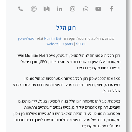
רונן הלל
מומחה לניהול מוניטין דיגיטלי, תקשורת ו-AI
at
Monitin Net – ניהול מוניטין
דיגיטלי
|
+ posts
|
Website
רונן הלל הוא מומחה לניהול מוניטין דיגיטלי, מייסד Monitin Net ואיש
תקשורת בעל ניסיון רב שנים בתחומי יחסי הציבור, SEO, תוכן דיגיטלי
ובניית נוכחות מקצועית ברשת.
מאז שנת 2007 עוסק רונן הלל בפיתוח אסטרטגיות לניהול מוניטין
באינטרנט, חיזוק נראות חיובית במנועי חיפוש והתמודדות עם אתגרי מידע
שלילי בגוגל.
במסגרת פעילותו מתמחה רונן הלל בניהול מוניטין בגוגל, קידום תכנים
חיוביים, דחיקת אזכורים שליליים, בניית נכסים דיגיטליים והתאמת
אסטרטגיות מוניטין לעידן הבינה המלאכותית (AI). גישתו משלבת בין ניסיון
תקשורתי, הבנה של מנועי חיפוש וטכנולוגיות חדשות לצורך בניית נוכחות
דיגיטלית אמינה ומקצועית.