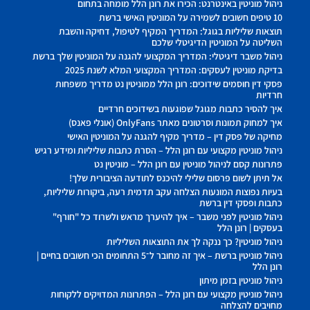
ניהול מוניטין באינטרנט: הכירו את רונן הלל מומחה בתחום
10 טיפים חשובים לשמירה על המוניטין האישי ברשת
תוצאות שליליות בגוגל: המדריך המקיף לטיפול, דחיקה והשבת
השליטה על המוניטין הדיגיטלי שלכם
ניהול משבר דיגיטלי: המדריך המקצועי להגנה על המוניטין שלך ברשת
בדיקת מוניטין לעסקים: המדריך המקצועי המלא לשנת 2025
פסקי דין חוסמים שידוכים: רונן הלל ממוניטין נט מדריך משפחות
חרדיות
איך להסיר כתבות מגוגל שפוגעות בשידוכים חרדיים
איך למחוק תמונות וסרטונים מאתר OnlyFans (אונלי פאנס)
מחיקה של פסק דין – מדריך מקיף להגנה על המוניטין האישי
ניהול מוניטין מקצועי עם רונן הלל – הסרת כתבות שליליות ומידע רגיש
פתרונות קסם לניהול מוניטין עם רונן הלל – מוניטין נט
אל תיתן לשום פרסום שלילי להיכנס לתודעה הציבורית שלך!
בעיות נפוצות המונעות הצלחה עקב תדמית רעה, ביקורות שליליות,
כתבות ופסקי דין ברשת
ניהול מוניטין לפני משבר – איך להיערך מראש ולשרוד כל "חורף"
בעסקים | רונן הלל
ניהול מוניטין? כך ננקה לך את התוצאות השליליות
ניהול מוניטין ברשת – איך זה מחובר ל־5 התחומים הכי חשובים בחיים |
רונן הלל
ניהול מוניטין בזמן מיתון
ניהול מוניטין מקצועי עם רונן הלל – הפתרונות המדויקים ללקוחות
מחויבים להצלחה