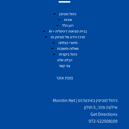
ניהול מוניטין
אודות
רונן הלל
בניית מציאות דיגיטלית + AI
מרכז הידע של מוניטין נט
סיפורי הצלחה
שאלות ותשובות
ניהול ביקורות
הבלוג שלנו
צור קשר
מפת אתר
ניהול מוניטין באינטרנט | Monitin Net
אילונה פהר, 5 חולון
Get Directions
972-522508109