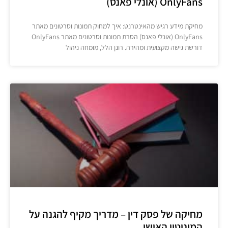
OnlyFans (אונלי פאנס)
מחיקת מידע רגיש מהאינטרנט: איך למחוק תמונות וסרטונים מאתר
OnlyFans (אונלי פאנס) הסרת תמונות וסרטונים מאתר OnlyFans
דורשת גישה מקצועית ומהירה. רונן הלל, מומחה ניהול
מחיקה של פסק דין – מדריך מקיף להגנה על
המוניטין האישי