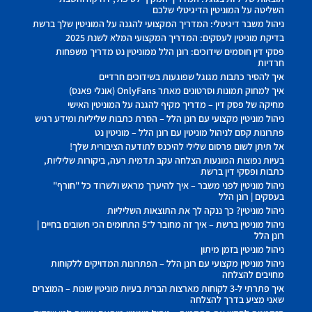
השליטה על המוניטין הדיגיטלי שלכם
ניהול משבר דיגיטלי: המדריך המקצועי להגנה על המוניטין שלך ברשת
בדיקת מוניטין לעסקים: המדריך המקצועי המלא לשנת 2025
פסקי דין חוסמים שידוכים: רונן הלל ממוניטין נט מדריך משפחות
חרדיות
איך להסיר כתבות מגוגל שפוגעות בשידוכים חרדיים
איך למחוק תמונות וסרטונים מאתר OnlyFans (אונלי פאנס)
מחיקה של פסק דין – מדריך מקיף להגנה על המוניטין האישי
ניהול מוניטין מקצועי עם רונן הלל – הסרת כתבות שליליות ומידע רגיש
פתרונות קסם לניהול מוניטין עם רונן הלל – מוניטין נט
אל תיתן לשום פרסום שלילי להיכנס לתודעה הציבורית שלך!
בעיות נפוצות המונעות הצלחה עקב תדמית רעה, ביקורות שליליות,
כתבות ופסקי דין ברשת
ניהול מוניטין לפני משבר – איך להיערך מראש ולשרוד כל "חורף"
בעסקים | רונן הלל
ניהול מוניטין? כך ננקה לך את התוצאות השליליות
ניהול מוניטין ברשת – איך זה מחובר ל־5 התחומים הכי חשובים בחיים |
רונן הלל
ניהול מוניטין בזמן מיתון
ניהול מוניטין מקצועי עם רונן הלל – הפתרונות המדויקים ללקוחות
מחויבים להצלחה
איך פתרתי ל-3 לקוחות מארצות הברית בעיות מוניטין שונות – המוצרים
שאני מציע בדרך להצלחה