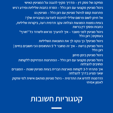
מחיקה של פסק דין – מדריך מקיף להגנה על המוניטין האישי
ניהול מוניטין מקצועי עם רונן הלל – הסרת כתבות שליליות ומידע רגיש
פתרונות קסם לניהול מוניטין עם רונן הלל – מוניטין נט
אל תיתן לשום פרסום שלילי להיכנס לתודעה הציבורית שלך!
בעיות נפוצות המונעות הצלחה עקב תדמית רעה, ביקורות שליליות,
כתבות ופסקי דין ברשת
ניהול מוניטין לפני משבר – איך להיערך מראש ולשרוד כל "חורף"
בעסקים | רונן הלל
ניהול מוניטין? כך ננקה לך את התוצאות השליליות
ניהול מוניטין ברשת – איך זה מחובר ל־5 התחומים הכי חשובים בחיים |
רונן הלל
ניהול מוניטין בזמן מיתון
ניהול מוניטין מקצועי עם רונן הלל – הפתרונות המדויקים ללקוחות
מחויבים להצלחה
איך פתרתי ל-3 לקוחות מארצות הברית בעיות מוניטין שונות – המוצרים
שאני מציע בדרך להצלחה
הזדמנות לחדש את התדמית – ניהול מוניטין מותאם אישית למי שזקוק
לאמון אמיתי
קטגוריות חשובות