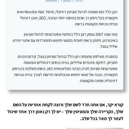
דיגיטלי
|
+ posts
|
Website
רונן הלל הוא מומחה לניהול מוניטין דיגיטלי, מייסד Monitin Net ואיש
תקשורת בעל ניסיון רב שנים בתחומי יחסי הציבור, SEO, תוכן דיגיטלי
ובניית נוכחות מקצועית ברשת.
מאז שנת 2007 עוסק רונן הלל בפיתוח אסטרטגיות לניהול מוניטין
באינטרנט, חיזוק נראות חיובית במנועי חיפוש והתמודדות עם אתגרי מידע
שלילי בגוגל.
במסגרת פעילותו מתמחה רונן הלל בניהול מוניטין בגוגל, קידום תכנים
חיוביים, דחיקת אזכורים שליליים, בניית נכסים דיגיטליים והתאמת
אסטרטגיות מוניטין לעידן הבינה המלאכותית (AI). גישתו משלבת בין ניסיון
תקשורתי, הבנה של מנועי חיפוש וטכנולוגיות חדשות לצורך בניית נוכחות
דיגיטלית אמינה ומקצועית.
קורא יקר, אם אתה חרד לשם שלך ורוצה לקחת אחריות על השם
שלך, הקריירה שלך והמוניטין שלך – יש לך רק נאמן דרך אחד שיכול
לעזור לך מאד בכל שלב.