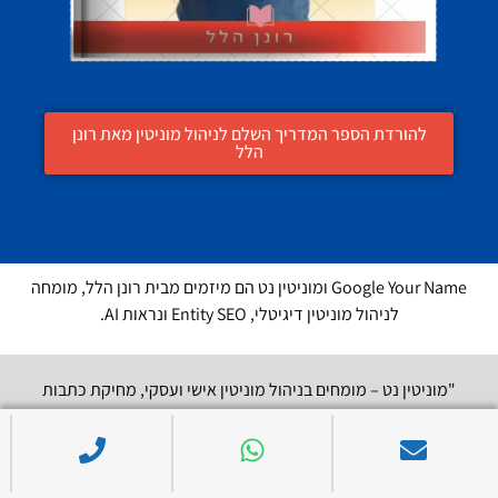
להורדת הספר המדריך השלם לניהול מוניטין מאת רונן
הלל
Google Your Name ומוניטין נט הם מיזמים מבית רונן הלל, מומחה
לניהול מוניטין דיגיטלי, Entity SEO ונראות AI.
"מוניטין נט – מומחים בניהול מוניטין אישי ועסקי, מחיקת כתבות
שליליות ודחיקת תוצאות מגוגל. הפתרון שלך לשמירה על שם נקי
באינטרנט."