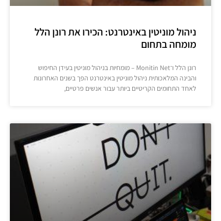
ניהול מוניטין באינטרנט: הכירו את רונן הלל
מומחה בתחום
רונן הלל ו־Monitin Net – מומחיות בניהול מוניטין בעידן החיפוש
והבינה המלאכותית ניהול מוניטין באינטרנט הפך בשנים האחרונות
לאחד התחומים הקריטיים ביותר עבור אנשים פרטיים,