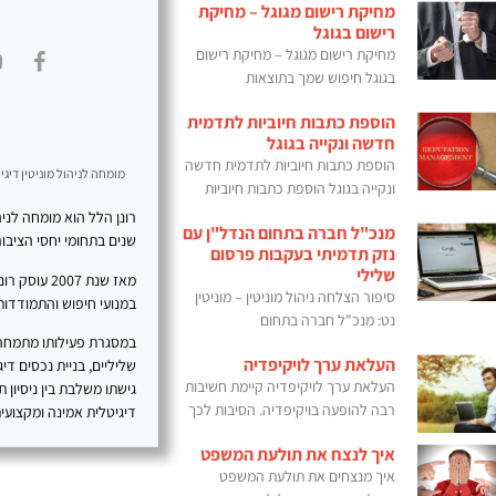
מחיקת רישום מגוגל – מחיקת
רישום בגוגל
מחיקת רישום מגוגל – מחיקת רישום
בגוגל חיפוש שמך בתוצאות
הוספת כתבות חיוביות לתדמית
חדשה ונקייה בגוגל
הוספת כתבות חיוביות לתדמית חדשה
מומחה לניהול מוניטין דיגיט
ונקייה בגוגל הוספת כתבות חיוביות
מנכ"ל חברה בתחום הנדל"ן עם
שנים בתחומי יחסי הציבור, SEO, תוכן דיגיטלי ובניית נוכחות מקצועית 
נזק תדמיתי בעקבות פרסום
שלילי
מאז שנת 07
סיפור הצלחה ניהול מוניטין – מוניטין
במנועי חיפוש והתמודדות 
נט: מנכ"ל חברה בתחום
במסגרת פעילותו מתמחה רו
העלאת ערך לויקיפדיה
העלאת ערך לויקיפדיה קיימת חשיבות
גישתו משלבת בין ניסיון 
רבה להופעה בויקיפדיה. הסיבות לכך
דיגיטלית אמינה ומקצועית
איך לנצח את תולעת המשפט
איך מנצחים את תולעת המשפט