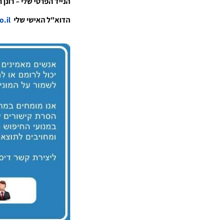
הנייד הפרטי שלי – רונן הלל 2508109
הדוא"ל האישי שלי
ronen@rhpr.co.il