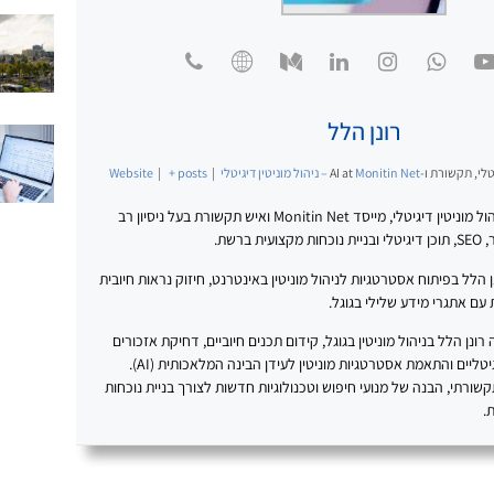
רונן הלל
לי, תקשורת ו-AI
Monitin Net – ניהול מוניטין דיגיטלי
at
|
+ posts
|
Website
רונן הלל הוא מומחה לניהול מוניטין דיגיטלי, מייסד Monitin Net ואיש תקשורת בעל ניסיון רב
ברשת.
20 עוסק רונן הלל בפיתוח אסטרטגיות לניהול מוניטין באינטרנט, חיזוק נראות חיובית
עם אתגרי מידע שלילי בגוגל.
נן הלל בניהול מוניטין בגוגל, קידום תכנים חיוביים, דחיקת אזכורים
שליליים, בניית נכסים דיגיטליים והתאמת אסטרטגיות מוניטין לעידן הבינה המלאכותית (AI).
תקשורתי, הבנה של מנועי חיפוש וטכנולוגיות חדשות לצורך בניית נוכחות
.