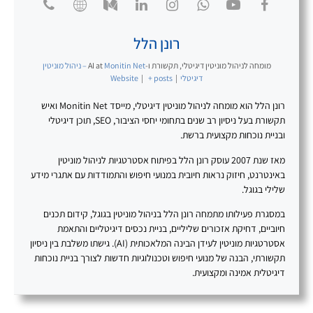
רונן הלל
מומחה לניהול מוניטין דיגיטלי, תקשורת ו-AI
at
Monitin Net – ניהול מוניטין
דיגיטלי
|
+ posts
|
Website
רונן הלל הוא מומחה לניהול מוניטין דיגיטלי, מייסד Monitin Net ואיש
תקשורת בעל ניסיון רב שנים בתחומי יחסי הציבור, SEO, תוכן דיגיטלי
ובניית נוכחות מקצועית ברשת.
מאז שנת 2007 עוסק רונן הלל בפיתוח אסטרטגיות לניהול מוניטין
באינטרנט, חיזוק נראות חיובית במנועי חיפוש והתמודדות עם אתגרי מידע
שלילי בגוגל.
במסגרת פעילותו מתמחה רונן הלל בניהול מוניטין בגוגל, קידום תכנים
חיוביים, דחיקת אזכורים שליליים, בניית נכסים דיגיטליים והתאמת
אסטרטגיות מוניטין לעידן הבינה המלאכותית (AI). גישתו משלבת בין ניסיון
תקשורתי, הבנה של מנועי חיפוש וטכנולוגיות חדשות לצורך בניית נוכחות
דיגיטלית אמינה ומקצועית.