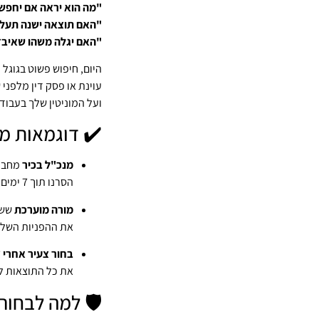
"מה הוא יראה אם יחפש
"האם תוצאה ישנה תעל
"האם יגלה משהו שאיבד
היום, חיפוש פשוט בגוגל
עוינת או פסק דין מלפני
ועל המוניטין שלך בעבוד
✔️ דוגמאות מק
מנכ"ל בכיר
מחברה
הסרנו תוך 7 ימים.
מורה מוערכת
ששמ
את ההפניות השליל
בחור צעיר אחרי 
את כל התוצאות לא
🛡 למה לבחור 