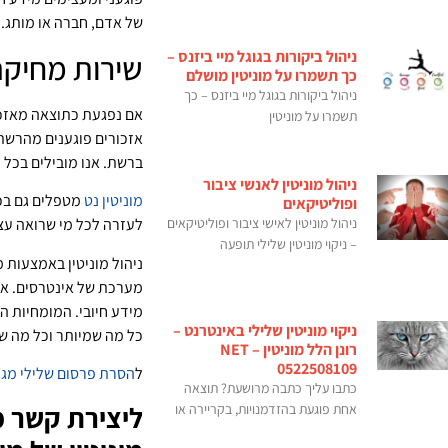
של אדם, חברה או מותג.
ניהול ביקורות בגוגל מיי ביזנס –
שירות מחיקה
כך תשמרו על מוניטין מושלם
ניהול ביקורות בגוגל מיי ביזנס – כך
אם נפגעת כתוצאה מאזכו
תשמרו על מוניטין
אזכורים פוגענים מהרשת
ברשת. אנו מובילים בכל 
ניהול מוניטין לאנשי ציבור
מוניטין נט
מטפלים גם בכל
ופוליטיקאים
ניהול מוניטין לאישי ציבור ופוליטיקאים
לעזרה לכל מי שרואה עצ
– ניקוי מוניטין שלילי תופעה
ניהול מוניטין באמצעות מ
מערכת של אינטרסים. אנו
מידע חיובי. המומחיות 
ניקוי מוניטין שלילי באינטרנט –
כל מה שמיותר וכל מה ש
רונן הלל מוניטין NET –
0522508109
ל
הסרת פרסום שלילי מגו
כתבו עליך כתבה מרושעת? תוצאה
ליצירת קשר מ
אחת פוגעת בהזדמנויות, בקריירה או