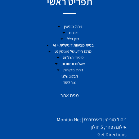
תפריט ראשי
ניהול מוניטין
אודות
רונן הלל
בניית מציאות דיגיטלית + AI
מרכז הידע של מוניטין נט
סיפורי הצלחה
שאלות ותשובות
ניהול ביקורות
הבלוג שלנו
צור קשר
מפת אתר
ניהול מוניטין באינטרנט | Monitin Net
אילונה פהר, 5 חולון
Get Directions