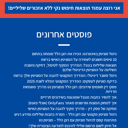
אני רוצה עמוד תוצאות חיפוש נקי ללא אזכורים שליליים!
פוסטים אחרונים
ניהול מוניטין באינטרנט: הכירו את רונן הלל מומחה בתחום
10 טיפים חשובים לשמירה על המוניטין האישי ברשת
תוצאות שליליות בגוגל: המדריך המקיף לטיפול, דחיקה והשבת
השליטה על המוניטין הדיגיטלי שלכם
ניהול משבר דיגיטלי: המדריך המקצועי להגנה על המוניטין שלך ברשת
בדיקת מוניטין לעסקים: המדריך המקצועי המלא לשנת 2025
פסקי דין חוסמים שידוכים: רונן הלל ממוניטין נט מדריך משפחות
חרדיות
איך להסיר כתבות מגוגל שפוגעות בשידוכים חרדיים
איך למחוק תמונות וסרטונים מאתר OnlyFans (אונלי פאנס)
מחיקה של פסק דין – מדריך מקיף להגנה על המוניטין האישי
ניהול מוניטין מקצועי עם רונן הלל – הסרת כתבות שליליות ומידע רגיש
פתרונות קסם לניהול מוניטין עם רונן הלל – מוניטין נט
אל תיתן לשום פרסום שלילי להיכנס לתודעה הציבורית שלך!