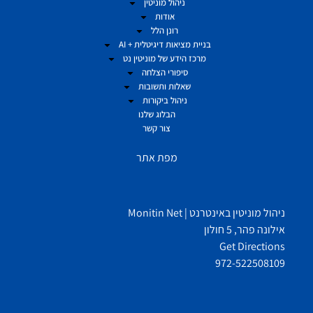
ניהול מוניטין
אודות
רונן הלל
בניית מציאות דיגיטלית + AI
מרכז הידע של מוניטין נט
סיפורי הצלחה
שאלות ותשובות
ניהול ביקורות
הבלוג שלנו
צור קשר
מפת אתר
ניהול מוניטין באינטרנט | Monitin Net
אילונה פהר, 5 חולון
Get Directions
972-522508109