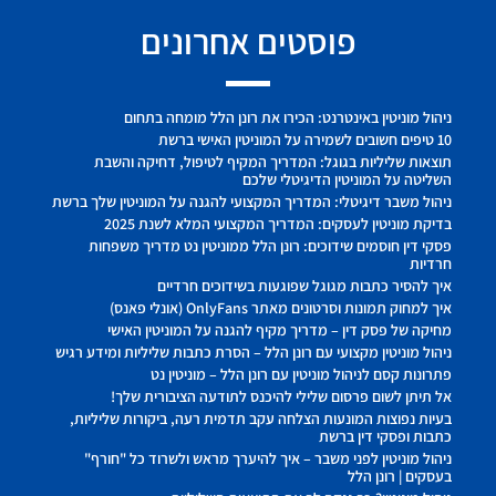
פוסטים אחרונים
ניהול מוניטין באינטרנט: הכירו את רונן הלל מומחה בתחום
10 טיפים חשובים לשמירה על המוניטין האישי ברשת
תוצאות שליליות בגוגל: המדריך המקיף לטיפול, דחיקה והשבת
השליטה על המוניטין הדיגיטלי שלכם
ניהול משבר דיגיטלי: המדריך המקצועי להגנה על המוניטין שלך ברשת
בדיקת מוניטין לעסקים: המדריך המקצועי המלא לשנת 2025
פסקי דין חוסמים שידוכים: רונן הלל ממוניטין נט מדריך משפחות
חרדיות
איך להסיר כתבות מגוגל שפוגעות בשידוכים חרדיים
איך למחוק תמונות וסרטונים מאתר OnlyFans (אונלי פאנס)
מחיקה של פסק דין – מדריך מקיף להגנה על המוניטין האישי
ניהול מוניטין מקצועי עם רונן הלל – הסרת כתבות שליליות ומידע רגיש
פתרונות קסם לניהול מוניטין עם רונן הלל – מוניטין נט
אל תיתן לשום פרסום שלילי להיכנס לתודעה הציבורית שלך!
בעיות נפוצות המונעות הצלחה עקב תדמית רעה, ביקורות שליליות,
כתבות ופסקי דין ברשת
ניהול מוניטין לפני משבר – איך להיערך מראש ולשרוד כל "חורף"
בעסקים | רונן הלל