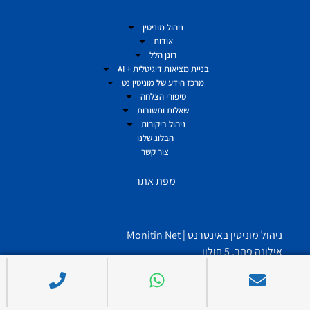
ניהול מוניטין
אודות
רונן הלל
בניית מציאות דיגיטלית + AI
מרכז הידע של מוניטין נט
סיפורי הצלחה
שאלות ותשובות
ניהול ביקורות
הבלוג שלנו
צור קשר
מפת אתר
ניהול מוניטין באינטרנט | Monitin Net
אילונה פהר, 5 חולון
Get Directions
972-522508109