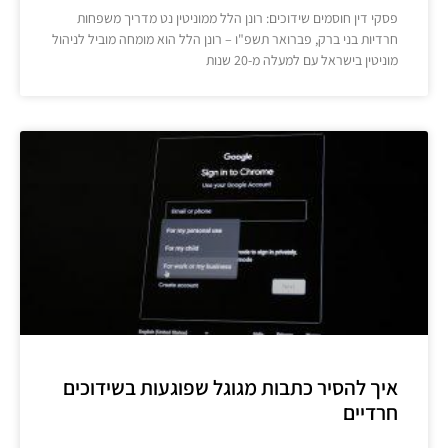
פסקי דין חוסמים שידוכים: רונן הלל ממוניטין נט מדריך משפחות
חרדיות בני ברק, פברואר תשפ"ו – רונן הלל הוא מומחה מוביל לניהול
מוניטין בישראל עם למעלה מ-20 שנות
איך להסיר כתבות מגוגל שפוגעות בשידוכים
חרדיים